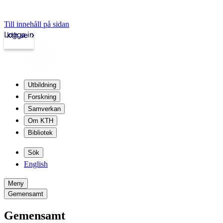
Till innehåll på sidan
Logga in
kth.se
Utbildning
Forskning
Samverkan
Om KTH
Bibliotek
Sök
English
Meny
Gemensamt
Gemensamt