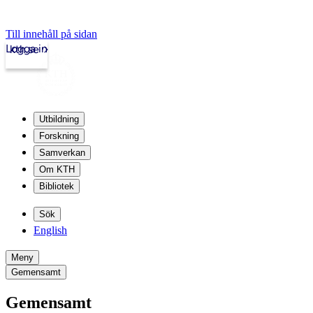
Till innehåll på sidan
Logga in
kth.se
Utbildning
Forskning
Samverkan
Om KTH
Bibliotek
Sök
English
Meny
Gemensamt
Gemensamt