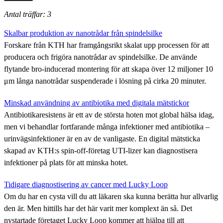
Antal träffar: 3
Skalbar produktion av nanotrådar från spindelsilke
Forskare från KTH har framgångsrikt skalat upp processen för att
producera och frigöra nanotrådar av spindelsilke. De använde
flytande bro-inducerad montering för att skapa över 12 miljoner 10
μm långa nanotrådar suspenderade i lösning på cirka 20 minuter.
Minskad användning av antibiotika med digitala mätstickor
Antibiotikaresistens är ett av de största hoten mot global hälsa idag,
men vi behandlar fortfarande många infektioner med antibiotika –
urinvägsinfektioner är en av de vanligaste. En digital mätsticka
skapad av KTH:s spin-off-företag UTI-lizer kan diagnostisera
infektioner på plats för att minska hotet.
Tidigare diagnostisering av cancer med Lucky Loop
Om du har en cysta vill du att läkaren ska kunna berätta hur allvarlig
den är. Men hittills har det här varit mer komplext än så. Det
nystartade företaget Lucky Loop kommer att hjälpa till att