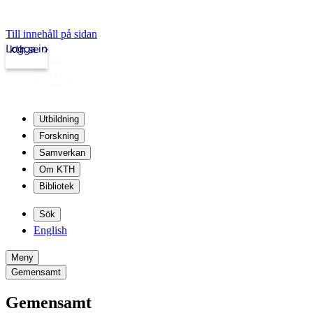
Till innehåll på sidan
Logga in
kth.se
Utbildning
Forskning
Samverkan
Om KTH
Bibliotek
Sök
English
Meny
Gemensamt
Gemensamt