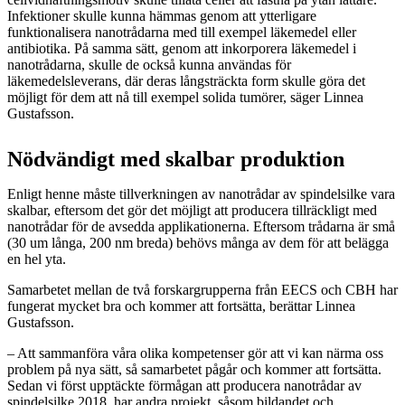
Infektioner skulle kunna hämmas genom att ytterligare
funktionalisera nanotrådarna med till exempel läkemedel eller
antibiotika. På samma sätt, genom att inkorporera läkemedel i
nanotrådarna, skulle de också kunna användas för
läkemedelsleverans, där deras långsträckta form skulle göra det
möjligt för dem att nå till exempel solida tumörer, säger Linnea
Gustafsson.
Nödvändigt med skalbar produktion
Enligt henne måste tillverkningen av nanotrådar av spindelsilke vara
skalbar, eftersom det gör det möjligt att producera tillräckligt med
nanotrådar för de avsedda applikationerna. Eftersom trådarna är små
(30 um långa, 200 nm breda) behövs många av dem för att belägga
en hel yta.
Samarbetet mellan de två forskargrupperna från EECS och CBH har
fungerat mycket bra och kommer att fortsätta, berättar Linnea
Gustafsson.
– Att sammanföra våra olika kompetenser gör att vi kan närma oss
problem på nya sätt, så samarbetet pågår och kommer att fortsätta.
Sedan vi först upptäckte förmågan att producera nanotrådar av
spindelsilke 2018, har andra projekt, såsom bildandet och