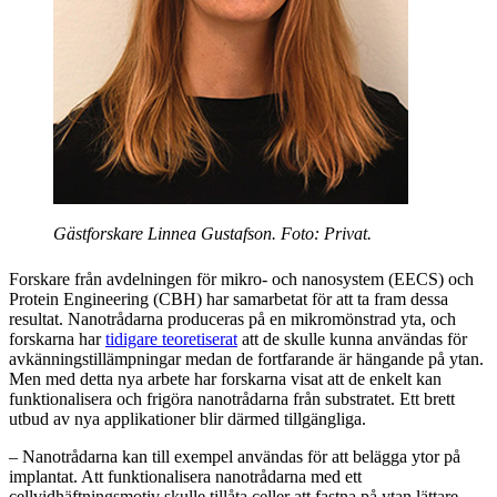
Gästforskare Linnea Gustafson. Foto: Privat.
Forskare från avdelningen för mikro- och nanosystem (EECS) och
Protein Engineering (CBH) har samarbetat för att ta fram dessa
resultat. Nanotrådarna produceras på en mikromönstrad yta, och
forskarna har
tidigare teoretiserat
att de skulle kunna användas för
avkänningstillämpningar medan de fortfarande är hängande på ytan.
Men med detta nya arbete har forskarna visat att de enkelt kan
funktionalisera och frigöra nanotrådarna från substratet. Ett brett
utbud av nya applikationer blir därmed tillgängliga.
– Nanotrådarna kan till exempel användas för att belägga ytor på
implantat. Att funktionalisera nanotrådarna med ett
cellvidhäftningsmotiv skulle tillåta celler att fastna på ytan lättare.