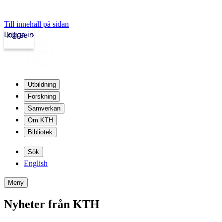
Till innehåll på sidan
Logga in
kth.se
Utbildning
Forskning
Samverkan
Om KTH
Bibliotek
Sök
English
Meny
Nyheter från KTH