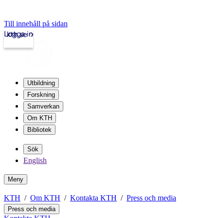
Till innehåll på sidan
Logga in
kth.se
Utbildning
Forskning
Samverkan
Om KTH
Bibliotek
Sök
English
Meny
KTH
Om KTH
Kontakta KTH
Press och media
Press och media