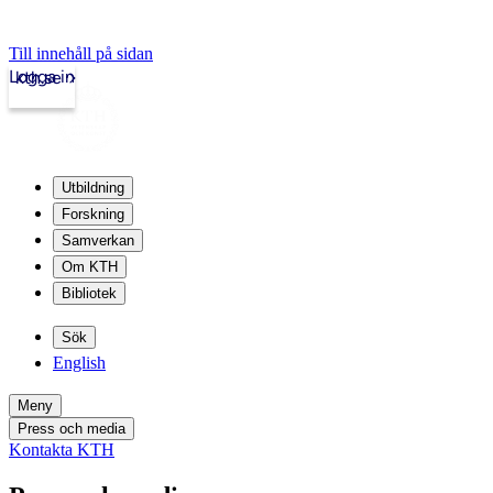
Till innehåll på sidan
Logga in
kth.se
Utbildning
Forskning
Samverkan
Om KTH
Bibliotek
Sök
English
Meny
Press och media
Kontakta KTH