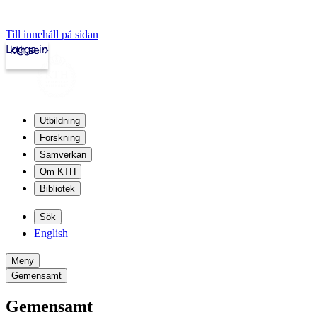
Till innehåll på sidan
Logga in
kth.se
Utbildning
Forskning
Samverkan
Om KTH
Bibliotek
Sök
English
Meny
Gemensamt
Gemensamt