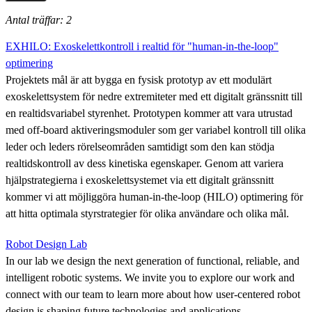
Antal träffar: 2
EXHILO: Exoskelettkontroll i realtid för "human-in-the-loop"
optimering
Projektets mål är att bygga en fysisk prototyp av ett modulärt
exoskelettsystem för nedre extremiteter med ett digitalt gränssnitt till
en realtidsvariabel styrenhet. Prototypen kommer att vara utrustad
med off-board aktiveringsmoduler som ger variabel kontroll till olika
leder och leders rörelseområden samtidigt som den kan stödja
realtidskontroll av dess kinetiska egenskaper. Genom att variera
hjälpstrategierna i exoskelettsystemet via ett digitalt gränssnitt
kommer vi att möjliggöra human-in-the-loop (HILO) optimering för
att hitta optimala styrstrategier för olika användare och olika mål.
Robot Design Lab
In our lab we design the next generation of functional, reliable, and
intelligent robotic systems. We invite you to explore our work and
connect with our team to learn more about how user-centered robot
design is shaping future technologies and applications.