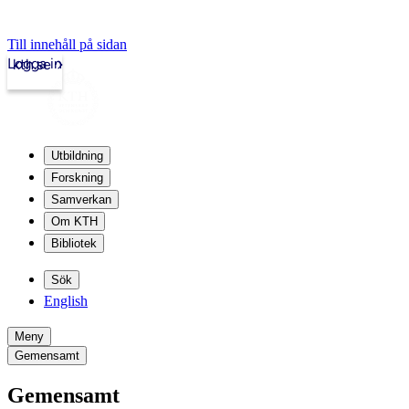
Till innehåll på sidan
Logga in
kth.se
Utbildning
Forskning
Samverkan
Om KTH
Bibliotek
Sök
English
Meny
Gemensamt
Gemensamt