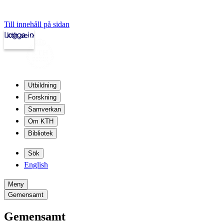
Till innehåll på sidan
Logga in
kth.se
Utbildning
Forskning
Samverkan
Om KTH
Bibliotek
Sök
English
Meny
Gemensamt
Gemensamt