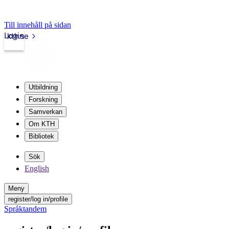
Till innehåll på sidan
Login
kth.se
Utbildning
Forskning
Samverkan
Om KTH
Bibliotek
Sök
English
Meny
register/log in/profile
Språktandem