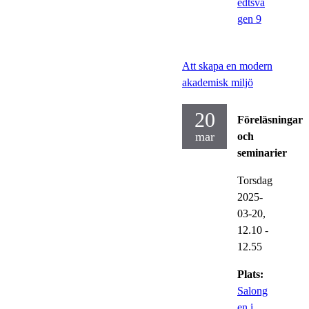
edtsvä
gen 9
Att skapa en modern
akademisk miljö
20
Föreläsningar
mar
och
seminarier
Torsdag
2025-
03-20,
12.10
-
12.55
Plats:
Salong
en i