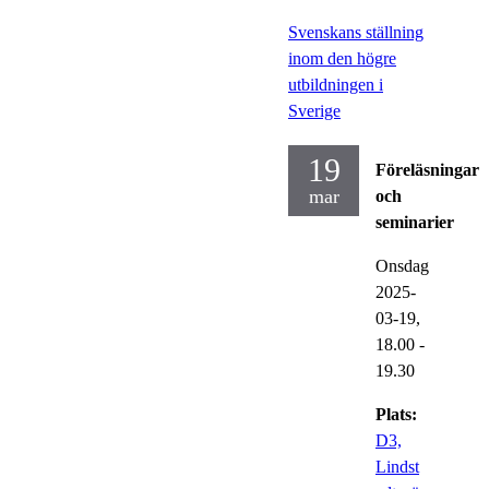
Svenskans ställning
inom den högre
utbildningen i
Sverige
19
Föreläsningar
mar
och
seminarier
Onsdag
2025-
03-19,
18.00
-
19.30
Plats:
D3,
Lindst