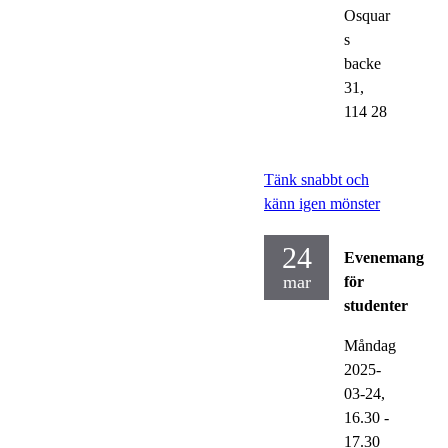
Osquar
s
backe
31,
114 28
Tänk snabbt och
känn igen mönster
24
Evenemang
mar
för
studenter
Måndag
2025-
03-24,
16.30
-
17.30