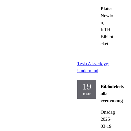
Plats:
Newto
n,
KTH
Bibliot
eket
Testa AI-verktyg:
Undermind
19
Bibliotekets
mar
alla
evenemang
Onsdag
2025-
03-19,