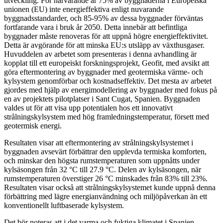
utveckling. För närvarande är 75% av byggnaderna i Europeiska
unionen (EU) inte energieffektiva enligt nuvarande
byggnadsstandarder, och 85-95% av dessa byggnader förväntas
fortfarande vara i bruk år 2050. Detta innebär att befintliga
byggnader måste renoveras för att uppnå högre energieffektivitet.
Detta är avgörande för att minska EU:s utsläpp av växthusgaser.
Huvuddelen av arbetet som presenteras i denna avhandling är
kopplat till ett europeiskt forskningsprojekt, Geofit, med avsikt att
göra eftermontering av byggnader med geotermiska värme- och
kylsystem genomförbar och kostnadseffektiv. Det mesta av arbetet
gjordes med hjälp av energimodellering av byggnader med fokus på
en av projektets pilotplatser i Sant Cugat, Spanien. Byggnaden
valdes ut för att visa upp potentialen hos ett innovativt
strålningskylsystem med hög framledningstemperatur, försett med
geotermisk energi.
Resultaten visar att eftermontering av strålningskylsystemet i
byggnaden avsevärt förbättrar den upplevda termiska komforten,
och minskar den högsta rumstemperaturen som uppnåtts under
kylsäsongen från 32 °C till 27.9 °C. Delen av kylsäsongen, när
rumstemperaturen överstiger 26 °C minskades från 83% till 23%.
Resultaten visar också att strålningskylsystemet kunde uppnå denna
förbättring med lägre energianvändning och miljöpåverkan än ett
konventionellt luftbaserade kylsystem.
Det bör noteras att i det varma och fuktiga klimatet i Spanien