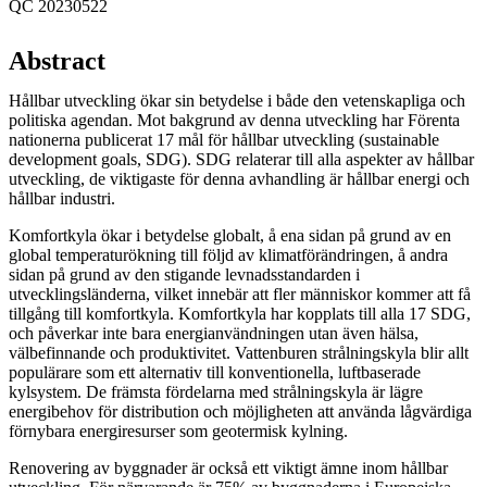
QC 20230522
Abstract
Hållbar utveckling ökar sin betydelse i både den vetenskapliga och
politiska agendan. Mot bakgrund av denna utveckling har Förenta
nationerna publicerat 17 mål för hållbar utveckling (sustainable
development goals, SDG). SDG relaterar till alla aspekter av hållbar
utveckling, de viktigaste för denna avhandling är hållbar energi och
hållbar industri.
Komfortkyla ökar i betydelse globalt, å ena sidan på grund av en
global temperaturökning till följd av klimatförändringen, å andra
sidan på grund av den stigande levnadsstandarden i
utvecklingsländerna, vilket innebär att fler människor kommer att få
tillgång till komfortkyla. Komfortkyla har kopplats till alla 17 SDG,
och påverkar inte bara energianvändningen utan även hälsa,
välbefinnande och produktivitet. Vattenburen strålningskyla blir allt
populärare som ett alternativ till konventionella, luftbaserade
kylsystem. De främsta fördelarna med strålningskyla är lägre
energibehov för distribution och möjligheten att använda lågvärdiga
förnybara energiresurser som geotermisk kylning.
Renovering av byggnader är också ett viktigt ämne inom hållbar