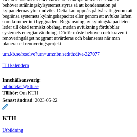
behöver strålningskylsystemet styras så att kondensation på
kylpanelernas ytor undviks. Detta kan uppnås på två sätt: genom att
begränsa systemets kylningskapacitet eller genom att avfukta luften
som kommer in i byggnaden. Begränsning av kylningskapaciteten
leder till ökad termiskt obehag, medan avfuktning fördubblar
systemets energianvändning. Därför måste behoven och kraven i
renoveringsläget noggrant utvärderas och balanseras när man
planerar ett renoveringsprojekt.
urn.kb.se/resolve?urn=urn:nbn:se:kth:diva-327077
Till kalendern
Innehållsansvarig:
biblioteket@kth.se
Tillhör
: Om KTH
Senast ändrad
:
2023-05-22
KTH
Utbildning