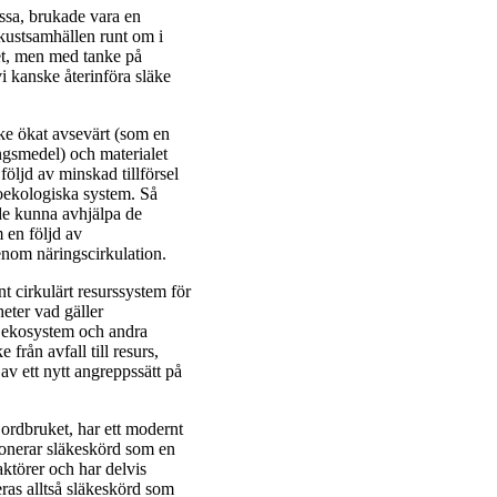
ssa, brukade vara en
kustsamhällen runt om i
et, men med tanke på
i kanske återinföra släke
e ökat avsevärt (som en
ngsmedel) och materialet
följd av minskad tillförsel
roekologiska system. Så
åde kunna avhjälpa de
 en följd av
enom näringscirkulation.
nt cirkulärt resurssystem för
eter vad gäller
a ekosystem och andra
 från avfall till resurs,
v ett nytt angreppssätt på
jordbruket, har ett modernt
ionerar släkeskörd som en
ktörer och har delvis
ras alltså släkeskörd som