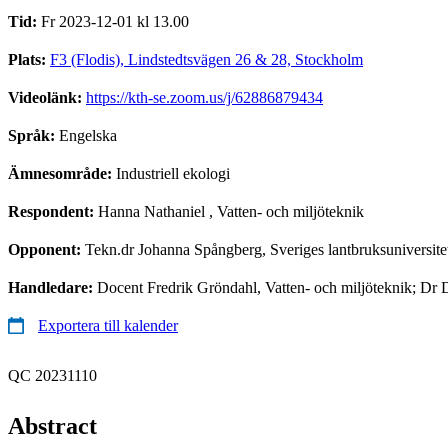
Tid:
Fr 2023-12-01 kl 13.00
Plats:
F3 (Flodis), Lindstedtsvägen 26 & 28, Stockholm
Videolänk:
https://kth-se.zoom.us/j/62886879434
Språk:
Engelska
Ämnesområde:
Industriell ekologi
Respondent:
Hanna Nathaniel
, Vatten- och miljöteknik
Opponent:
Tekn.dr Johanna Spångberg, Sveriges lantbruksuniversit
Handledare:
Docent Fredrik Gröndahl, Vatten- och miljöteknik; Dr D
Exportera till kalender
QC 20231110
Abstract