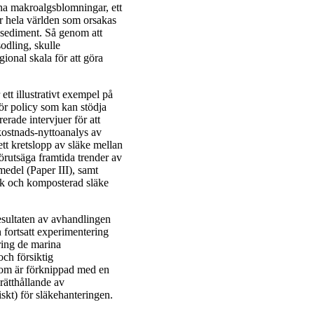
na makroalgsblomningar, ett
 hela världen som orsakas
 sediment. Så genom att
odling, skulle
ional skala för att göra
tt illustrativt exempel på
ör policy som kan stödja
rade intervjuer för att
 kostnads-nyttoanalys av
tt kretslopp av släke mellan
förutsäga framtida trender av
edel (Paper III), samt
sk och komposterad släke
esultaten av avhandlingen
n fortsatt experimentering
ring de marina
ch försiktig
 som är förknippad med en
rätthållande av
skt) för släkehanteringen.