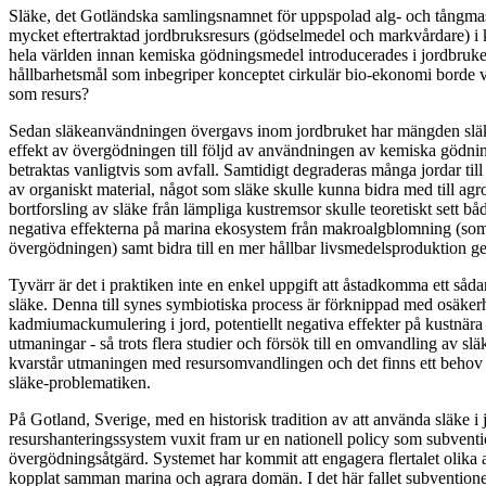
Släke, det Gotländska samlingsnamnet för uppspolad alg- och tångma
mycket eftertraktad jordbruksresurs (gödselmedel och markvårdare) i 
hela världen innan kemiska gödningsmedel introducerades i jordbruk
hållbarhetsmål som inbegriper konceptet cirkulär bio-ekonomi borde v
som resurs?
Sedan släkeanvändningen övergavs inom jordbruket har mängden släk
effekt av övergödningen till följd av användningen av kemiska gödni
betraktas vanligtvis som avfall. Samtidigt degraderas många jordar till 
av organiskt material, något som släke skulle kunna bidra med till ag
bortforsling av släke från lämpliga kustremsor skulle teoretiskt sett b
negativa effekterna på marina ekosystem från makroalgblomning (som
övergödningen) samt bidra till en mer hållbar livsmedelsproduktion g
Tyvärr är det i praktiken inte en enkel uppgift att åstadkomma ett såda
släke. Denna till synes symbiotiska process är förknippad med osäkerh
kadmiumackumulering i jord, potentiellt negativa effekter på kustnär
utmaningar - så trots flera studier och försök till en omvandling av släke
kvarstår utmaningen med resursomvandlingen och det finns ett behov a
släke-problematiken.
På Gotland, Sverige, med en historisk tradition av att använda släke i 
resurshanteringssystem vuxit fram ur en nationell policy som subvent
övergödningsåtgärd. Systemet har kommit att engagera flertalet olika a
kopplat samman marina och agrara domän. I det här fallet subventione