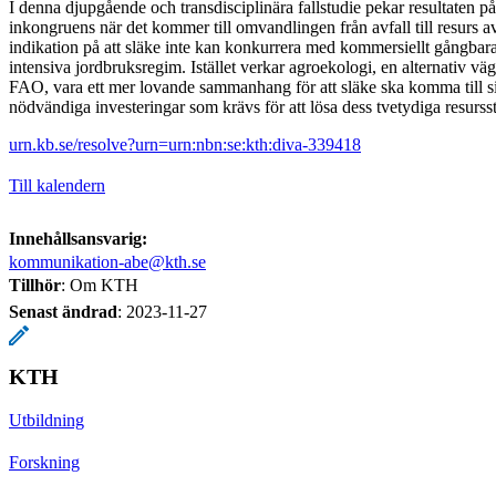
I denna djupgående och transdisciplinära fallstudie pekar resultaten på
inkongruens när det kommer till omvandlingen från avfall till resurs av 
indikation på att släke inte kan konkurrera med kommersiellt gångbar
intensiva jordbruksregim. Istället verkar agroekologi, en alternativ väg t
FAO, vara ett mer lovande sammanhang för att släke ska komma till sin 
nödvändiga investeringar som krävs för att lösa dess tvetydiga resurss
urn.kb.se/resolve?urn=urn:nbn:se:kth:diva-339418
Till kalendern
Innehållsansvarig:
kommunikation-abe@kth.se
Tillhör
: Om KTH
Senast ändrad
:
2023-11-27
KTH
Utbildning
Forskning