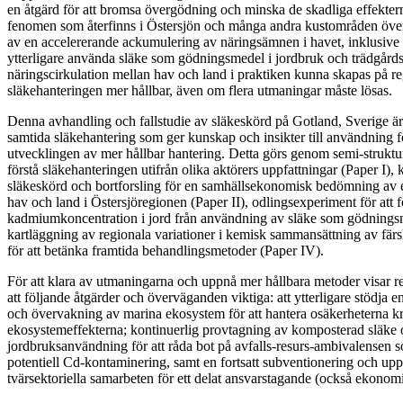
en åtgärd för att bromsa övergödning och minska de skadliga effekter
fenomen som återfinns i Östersjön och många andra kustområden över
av en accelererande ackumulering av näringsämnen i havet, inklusive
ytterligare använda släke som gödningsmedel i jordbruk och trädgårds
näringscirkulation mellan hav och land i praktiken kunna skapas på reg
släkehanteringen mer hållbar, även om flera utmaningar måste lösas.
Denna avhandling och fallstudie av släkeskörd på Gotland, Sverige är e
samtida släkehantering som ger kunskap och insikter till användning f
utvecklingen av mer hållbar hantering. Detta görs genom semi-strukture
förstå släkehanteringen utifrån olika aktörers uppfattningar (Paper I),
släkeskörd och bortforsling för en samhällsekonomisk bedömning av e
hav och land i Östersjöregionen (Paper II), odlingsexperiment för att 
kadmiumkoncentration i jord från användning av släke som gödningsm
kartläggning av regionala variationer i kemisk sammansättning av fär
för att betänka framtida behandlingsmetoder (Paper IV).
För att klara av utmaningarna och uppnå mer hållbara metoder visar r
att följande åtgärder och överväganden viktiga: att ytterligare stödja e
och övervakning av marina ekosystem för att hantera osäkerheterna k
ekosystemeffekterna; kontinuerlig provtagning av komposterad släke o
jordbruksanvändning för att råda bot på avfalls-resurs-ambivalensen
potentiell Cd-kontaminering, samt en fortsatt subventionering och upp
tvärsektoriella samarbeten för ett delat ansvarstagande (också ekonomi