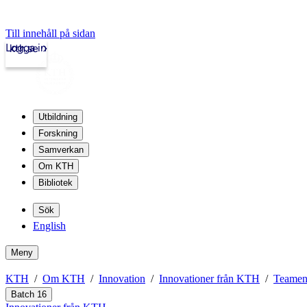
Till innehåll på sidan
Logga in
kth.se
Utbildning
Forskning
Samverkan
Om KTH
Bibliotek
Sök
English
Meny
KTH
Om KTH
Innovation
Innovationer från KTH
Teamen
Batch 16