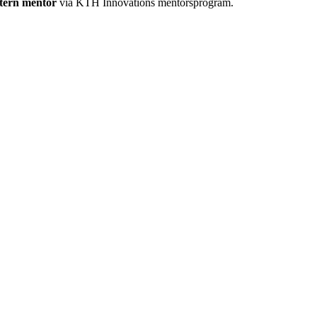
xtern mentor
via KTH Innovations mentorsprogram.