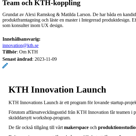
Team och KTH-koppling
Grundat av Alexi Ramskog & Matilda Larson. De har båda en kandid
produktframtagning och läste en master i Integrerad produktdesign. E
som konsulter inom UX design.
Innehållsansvarig:
innovation@kth.se
Tillhör
: Om KTH
Senast ändrad
:
2023-11-09
KTH Innovation Launch
KTH Innovations Launch är ett program för lovande startup-proje
Förutom affärsutvecklingsstöd från KTH Innovation får teamen i pr
skräddarsytt workshop-program.
De får också tillgång till vårt
makerspace
och
produktionsstudio