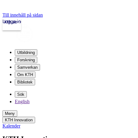
Till innehåll på sidan
Logga in
kth.se
Utbildning
Forskning
Samverkan
Om KTH
Bibliotek
Sök
English
Meny
KTH Innovation
Kalender