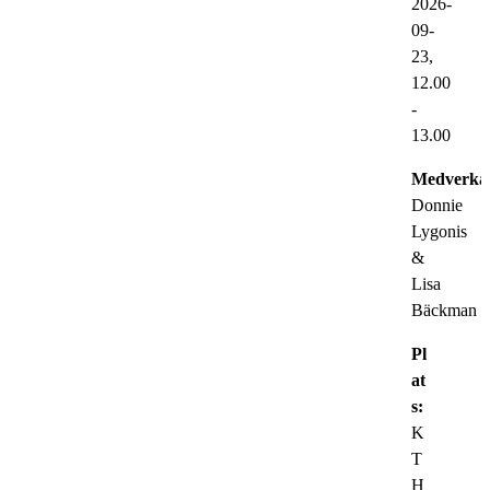
2026-
09-
23,
12.00
-
13.00
Medverka
Donnie
Lygonis
&
Lisa
Bäckman
Pl
at
s:
K
T
H