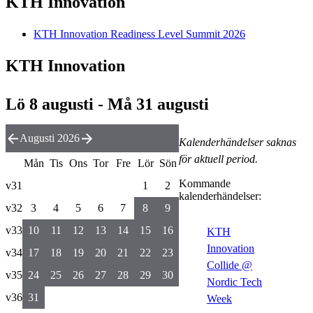
KTH Innovation
KTH Innovation Readiness Level Summit 2026
KTH Innovation
Lö 8 augusti - Må 31 augusti
Augusti 2026
Kalenderhändelser saknas
för aktuell period.
Mån
Tis
Ons
Tor
Fre
Lör
Sön
Kommande
v31
1
2
kalenderhändelser:
v32
3
4
5
6
7
8
9
v33
10
11
12
13
14
15
16
KTH
Innovation
v34
17
18
19
20
21
22
23
Collide @
v35
24
25
26
27
28
29
30
Nordic Tech
v36
31
Week