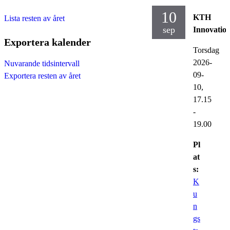
10
KTH
Lista resten av året
sep
Innovatio
Exportera kalender
Torsdag
2026-
Nuvarande tidsintervall
09-
Exportera resten av året
10,
17.15
-
19.00
Pl
at
s:
K
u
n
gs