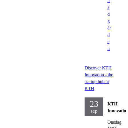
tr
ä
d
g
år
d
e
n
Discover KTH
Innovation - the
startup hub at
KTH
23
KTH
sep
Innovatio
Onsdag