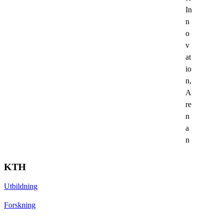
In
n
o
v
at
io
n,
A
re
n
a
n
KTH
Utbildning
Forskning