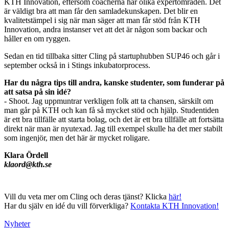
KTH Innovation, eftersom coacherna har olika expertområden. Det
är väldigt bra att man får den samladekunskapen. Det blir en
kvalitetstämpel i sig när man säger att man får stöd från KTH
Innovation, andra instanser vet att det är någon som backar och
håller en om ryggen.
Sedan en tid tillbaka sitter Cling på startuphubben SUP46 och går i
september också in i Stings inkubatorprocess.
Har du några tips till andra, kanske studenter, som funderar på
att satsa på sin idé?
- Shoot. Jag uppmuntrar verkligen folk att ta chansen, särskilt om
man går på KTH och kan få så mycket stöd och hjälp. Studentiden
är ett bra tillfälle att starta bolag, och det är ett bra tillfälle att fortsätta
direkt när man är nyutexad. Jag till exempel skulle ha det mer stabilt
som ingenjör, men det här är mycket roligare.
Klara Ördell
klaord@kth.se
Vill du veta mer om Cling och deras tjänst? Klicka
här!
Har du själv en idé du vill förverkliga?
Kontakta KTH Innovation!
Nyheter