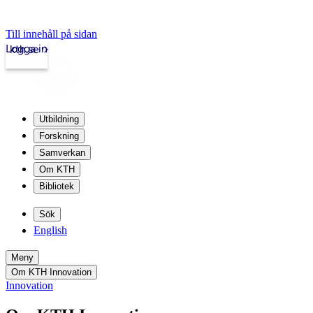
Till innehåll på sidan
Logga in
kth.se
Utbildning
Forskning
Samverkan
Om KTH
Bibliotek
Sök
English
Meny
Om KTH Innovation
Innovation