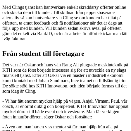
Med Clings tjänst kan hantverkare enkelt skräddarsy offerter online
och skicka dem till kunder. Till skillnad från pappersbaserade
alternativ så kan hantverkare via Cling se om kunden har tittat på
offerten, ta emot feedback och få notifikationer när det är dags att
följa upp med kunden. Vill kunden sedan skriva avtal på offerten
görs det enkelt via BankID, och när arbetet är utfört skickar man lätt
iväg fakturan.
Från student till företagare
Det var när Oskar och hans vän Rang Ali pluggade maskinteknik på
KTH som de först började intressera sig för att utveckla en ny slags
finansiell tjänst. Efter att Oskar via en master i industriell ekonomi
kom i kontakt med Johan Sandmark, blev teamet en fullständig trio.
De sökte stöd hos KTH Innovation, och idén började formas till det
som idag är Cling.
- Vi har fått enormt mycket hjälp på vägen. Anjali Virmani Paul, vår
coach, är enormt duktig och kompetent. KTH Innovation har öppnat
mycket dörrar till både event och investerare. Man får verkligen
foten innanför dörren, säger Oskar och fortsätter:
- Även om man har en viss mentor så får man hjälp från alla på