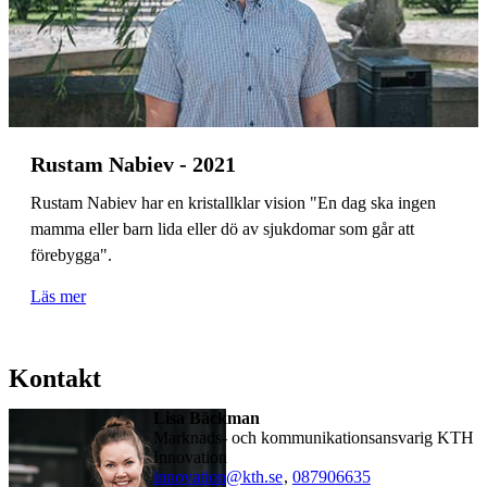
Rustam Nabiev - 2021
Rustam Nabiev har en kristallklar vision "En dag ska ingen
mamma eller barn lida eller dö av sjukdomar som går att
förebygga".
Läs mer
Kontakt
Lisa Bäckman
Marknads- och kommunikationsansvarig KTH
Innovation
innovation@kth.se
,
08790
6635