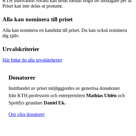
KTH Innovation Award kan delas mellan högst tre mottagare per år.
Priset kan inte delas ut postumt.
Alla kan nominera till priset
Alla kan nominera en kandidat till priset. Du kan också nominera
dig själv.
Urvalskriterier
Här hittar du alla urvalskriterier
Donatorer
Instiftandet av priset möjliggjordes av generösa donationer
från KTH-professorn och entreprenören
Mathias Uhlén
och
Spotifys grundare
Daniel Ek.
Om våra donatorer