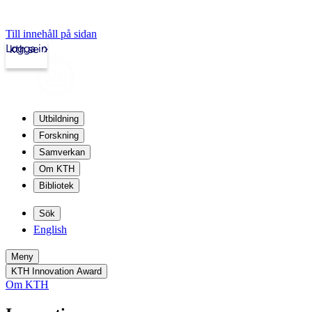
Till innehåll på sidan
Logga in
kth.se
Utbildning
Forskning
Samverkan
Om KTH
Bibliotek
Sök
English
Meny
KTH Innovation Award
Om KTH