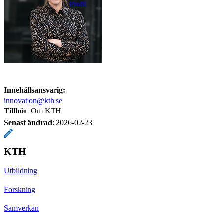
Profil
Innehållsansvarig:
innovation@kth.se
Tillhör
: Om KTH
Senast ändrad
:
2026-02-23
KTH
Utbildning
Forskning
Samverkan