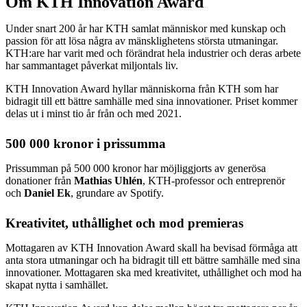
Om KTH Innovation Award
Under snart 200 år har KTH samlat människor med kunskap och
passion för att lösa några av mänsklighetens största utmaningar.
KTH:are har varit med och förändrat hela industrier och deras arbete
har sammantaget påverkat miljontals liv.
KTH Innovation Award hyllar människorna från KTH som har
bidragit till ett bättre samhälle med sina innovationer. Priset kommer
delas ut i minst tio år från och med 2021.
500 000 kronor i prissumma
Prissumman på 500 000 kronor har möjliggjorts av generösa
donationer från
Mathias Uhlén
, KTH-professor och entreprenör
och
Daniel Ek
, grundare av Spotify.
Kreativitet, uthållighet och mod premieras
Mottagaren av KTH Innovation Award skall ha bevisad förmåga att
anta stora utmaningar och ha bidragit till ett bättre samhälle med sina
innovationer. Mottagaren ska med kreativitet, uthållighet och mod ha
skapat nytta i samhället.