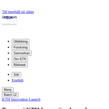
Till innehåll på sidan
Logga in
kth.se
Utbildning
Forskning
Samverkan
Om KTH
Bibliotek
Sök
English
Meny
Batch 12
KTH Innovation Launch