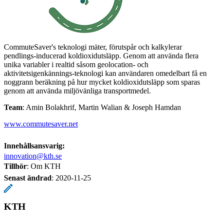
CommuteSaver's teknologi mäter, förutspår och kalkylerar
pendlings-inducerad koldioxidutsläpp. Genom att använda flera
unika variabler i realtid såsom geolocation- och
aktivitetsigenkännings-teknologi kan användaren omedelbart få en
noggrann beräkning på hur mycket koldioxidutsläpp som sparas
genom att använda miljövänliga transportmedel.
Team
: Amin Bolakhrif, Martin Walian & Joseph Hamdan
www.commutesaver.net
Innehållsansvarig:
innovation@kth.se
Tillhör
: Om KTH
Senast ändrad
:
2020-11-25
KTH