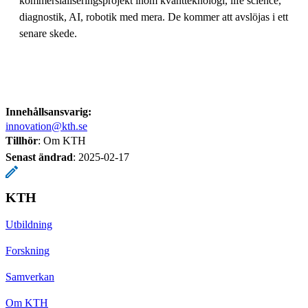
kommersialiseringsprojekt inom kvantteknologi, life science,
diagnostik, AI, robotik med mera. De kommer att avslöjas i ett
senare skede.
Innehållsansvarig:
innovation@kth.se
Tillhör
: Om KTH
Senast ändrad
:
2025-02-17
KTH
Utbildning
Forskning
Samverkan
Om KTH