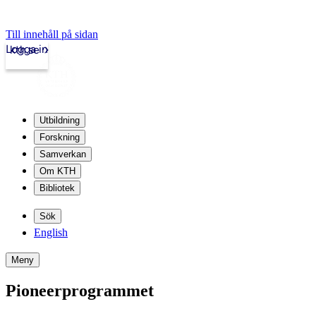
Till innehåll på sidan
Logga in
kth.se
Utbildning
Forskning
Samverkan
Om KTH
Bibliotek
Sök
English
Meny
Pioneerprogrammet