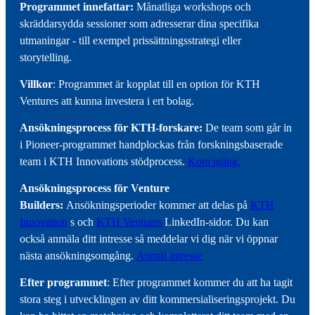
Programmet innefattar:
Månatliga workshops och
skräddarsydda sessioner som adresserar dina specifika
utmaningar - till exempel prissättningsstrategi eller
storytelling.
Villkor
: Programmet är kopplat till en option för KTH
Ventures att kunna investera i ert bolag.
Ansökningsprocess för KTH-forskare:
De team som går in
i Pioneer-programmet handplockas från forskningsbaserade
team i KTH Innovations stödprocess.
Kom igång.
Ansökningsprocess för Venture
Builders:
Ansökningsperioder kommer att delas på
KTH
Innovation
s och
KTH Ventures
LinkedIn-sidor. Du kan
också anmäla ditt intresse så meddelar vi dig när vi öppnar
nästa ansökningsomgång.
Anmäl intresse
Efter programmet
: Efter programmet kommer du att ha tagit
stora steg i utvecklingen av ditt kommersialiseringsprojekt. Du