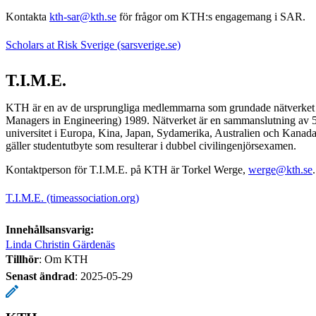
Kontakta
kth-sar@kth.se
för frågor om KTH:s engagemang i SAR.
Scholars at Risk Sverige (sarsverige.se)
T.I.M.E.
KTH är en av de ursprungliga medlemmarna som grundade nätverket T
Managers in Engineering) 1989. Nätverket är en sammanslutning av 5
universitet i Europa, Kina, Japan, Sydamerika, Australien och Kanada
gäller studentutbyte som resulterar i dubbel civilingenjörsexamen.
Kontaktperson för T.I.M.E. på KTH är Torkel Werge,
werge@kth.se
.
T.I.M.E. (timeassociation.org)
Innehållsansvarig:
Linda Christin Gärdenäs
Tillhör
: Om KTH
Senast ändrad
:
2025-05-29