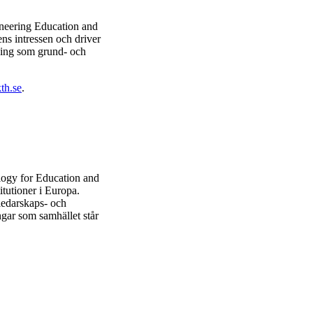
eering Education and
ns intressen och driver
kning som grund- och
th.se
.
ogy for Education and
tutioner i Europa.
ledarskaps- och
ngar som samhället står