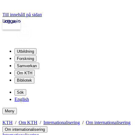
Till innehåll på sidan
Logga in
kth.se
Utbildning
Forskning
Samverkan
Om KTH
Bibliotek
Sök
English
Meny
KTH
Om KTH
Internationalisering
Om internationalisering
Om internationalisering