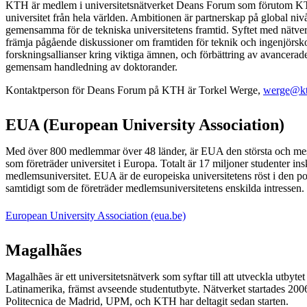
KTH är medlem i universitetsnätverket Deans Forum som förutom KT
universitet från hela världen. Ambitionen är partnerskap på global ni
gemensamma för de tekniska universitetens framtid. Syftet med nätverk
främja pågående diskussioner om framtiden för teknik och ingenjörskon
forskningsallianser kring viktiga ämnen, och förbättring av avancera
gemensam handledning av doktorander.
Kontaktperson för Deans Forum på KTH är Torkel Werge,
werge@kt
EUA (European University Association)
Med över 800 medlemmar över 48 länder, är EUA den största och mes
som företräder universitet i Europa. Totalt är 17 miljoner studenter i
medlemsuniversitet. EUA är de europeiska universitetens röst i den po
samtidigt som de företräder medlemsuniversitetens enskilda intressen.
European University Association (eua.be)
Magalhães
Magalhães är ett universitetsnätverk som syftar till att utveckla utbyt
Latinamerika, främst avseende studentutbyte. Nätverket startades 20
Politecnica de Madrid, UPM, och KTH har deltagit sedan starten.