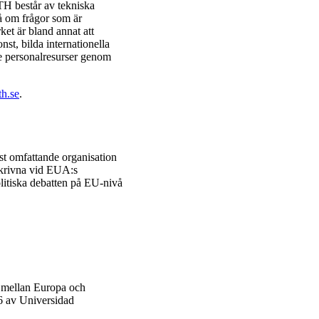
H består av tekniska
vå om frågor som är
et är bland annat att
st, bilda internationella
de personalresurser genom
h.se
.
t omfattande organisation
nskrivna vid EUA:s
litiska debatten på EU-nivå
et mellan Europa och
06 av Universidad