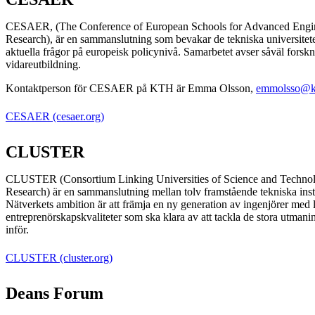
CESAER, (The Conference of European Schools for Advanced Engin
Research), är en sammanslutning som bevakar de tekniska universitete
aktuella frågor på europeisk policynivå. Samarbetet avser såväl fors
vidareutbildning.
Kontaktperson för CESAER på KTH är Emma Olsson,
emmolsso@k
CESAER (cesaer.org)
CLUSTER
CLUSTER (Consortium Linking Universities of Science and Technol
Research) är en sammanslutning mellan tolv framstående tekniska insti
Nätverkets ambition är att främja en ny generation av ingenjörer med 
entreprenörskapskvaliteter som ska klara av att tackla de stora utmani
inför.
CLUSTER (cluster.org)
Deans Forum