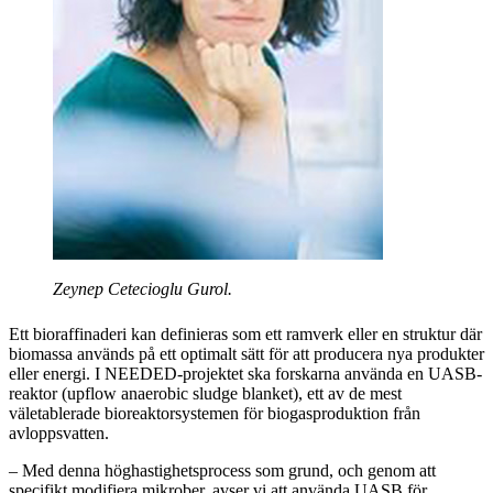
Zeynep Cetecioglu Gurol.
Ett bioraffinaderi kan definieras som ett ramverk eller en struktur där
biomassa används på ett optimalt sätt för att producera nya produkter
eller energi. I NEEDED-projektet ska forskarna använda en UASB-
reaktor (upflow anaerobic sludge blanket), ett av de mest
väletablerade bioreaktorsystemen för biogasproduktion från
avloppsvatten.
– Med denna höghastighetsprocess som grund, och genom att
specifikt modifiera mikrober, avser vi att använda UASB för