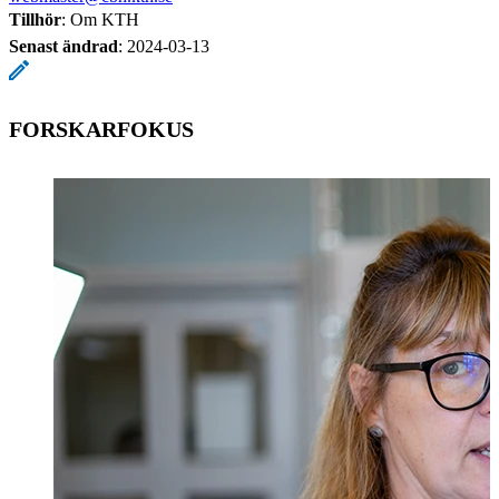
Tillhör
: Om KTH
Senast ändrad
:
2024-03-13
FORSKARFOKUS