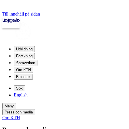
Till innehåll på sidan
Logga in
kth.se
Utbildning
Forskning
Samverkan
Om KTH
Bibliotek
Sök
English
Meny
Press och media
Om KTH