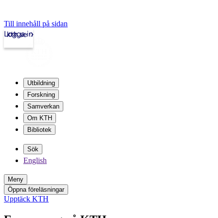
Till innehåll på sidan
Logga in
kth.se
Utbildning
Forskning
Samverkan
Om KTH
Bibliotek
Sök
English
Meny
Öppna föreläsningar
Upptäck KTH