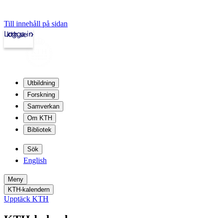
Till innehåll på sidan
Logga in
kth.se
Utbildning
Forskning
Samverkan
Om KTH
Bibliotek
Sök
English
Meny
KTH-kalendern
Upptäck KTH