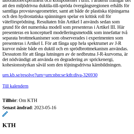
laboratorieexperiment och komponenter i drift. I artikeln framgår det
att den miljödrivna duktila-till-spröda övergångsregionen erhålls för
samtliga provstavsgeometrier, samt att både de plastiska töjningarna
och den hydrostatiska spänningen spelar en kritisk roll för
väteförsprödning. Resultaten från Artikel I används sedan som
grund för det numeriska modell som presenteras i Artikel III. Här
presenteras en konceptuell modelleringsmetodik som innefattar två
separata brottmekanismer som observerades i experimenten som
presenteras i Artikel I. För att fånga upp hela spektrumet av J-R
kurvor måste både en duktil och en sprödbrottmekanism användas.
Dessutom för att fånga lutningen av de nedbrutna J-R-kurvorna, är
det nödvändigt att använda en degradering av sprickenergi,
kohesionsstyrkan såväl som den töjningsdrivna kärnbildningen.
urn.kb.se/resolve?urn=urn:nbn:se:kth:diva-326930
Till kalendern
Tillhör
: Om KTH
Senast ändrad
:
2023-05-16
KTH