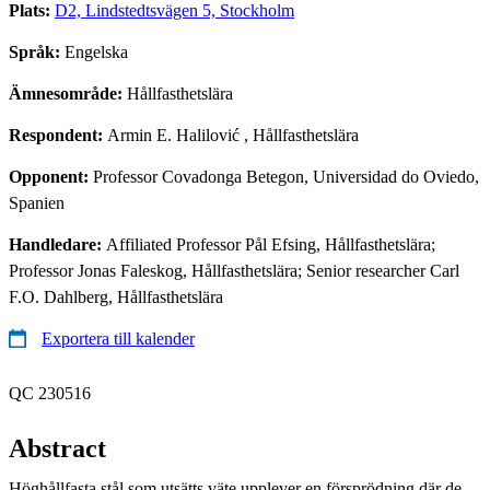
Plats:
D2, Lindstedtsvägen 5, Stockholm
Språk:
Engelska
Ämnesområde:
Hållfasthetslära
Respondent:
Armin E. Halilović
, Hållfasthetslära
Opponent:
Professor Covadonga Betegon, Universidad do Oviedo,
Spanien
Handledare:
Affiliated Professor Pål Efsing, Hållfasthetslära;
Professor Jonas Faleskog, Hållfasthetslära; Senior researcher Carl
F.O. Dahlberg, Hållfasthetslära
Exportera till kalender
QC 230516
Abstract
Höghållfasta stål som utsätts väte upplever en försprödning där de