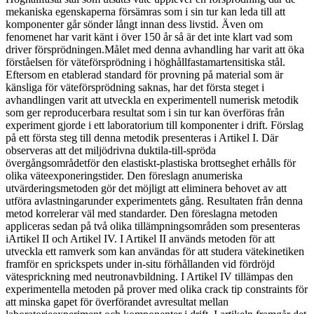
mekaniska egenskaperna försämras som i sin tur kan leda till att
komponenter går sönder långt innan dess livstid. Även om
fenomenet har varit känt i över 150 år så är det inte klart vad som
driver försprödningen.Målet med denna avhandling har varit att öka
förståelsen för väteförsprödning i höghållfastamartensitiska stål.
Eftersom en etablerad standard för provning på material som är
känsliga för väteförsprödning saknas, har det första steget i
avhandlingen varit att utveckla en experimentell numerisk metodik
som ger reproducerbara resultat som i sin tur kan överföras från
experiment gjorde i ett laboratorium till komponenter i drift. Förslag
på ett första steg till denna metodik presenteras i Artikel I. Där
observeras att det miljödrivna duktila-till-spröda
övergångsområdetför den elastiskt-plastiska brottseghet erhålls för
olika väteexponeringstider. Den föreslagn anumeriska
utvärderingsmetoden gör det möjligt att eliminera behovet av att
utföra avlastningarunder experimentets gång. Resultaten från denna
metod korrelerar väl med standarder. Den föreslagna metoden
appliceras sedan på två olika tillämpningsområden som presenteras
iArtikel II och Artikel IV. I Artikel II används metoden för att
utveckla ett ramverk som kan användas för att studera vätekinetiken
framför en sprickspets under in-situ förhållanden vid fördröjd
vätesprickning med neutronavbildning. I Artikel IV tillämpas den
experimentella metoden på prover med olika crack tip constraints för
att minska gapet för överförandet avresultat mellan