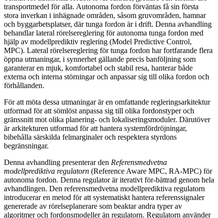
transportmedel för alla. Autonoma fordon förväntas få sin första
stora inverkan i inhägnade områden, såsom gruvområden, hamnar
och byggarbetsplatser, där tunga fordon är i drift. Denna avhandling
behandlar lateral rörelsereglering för autonoma tunga fordon med
hjälp av modellprediktiv reglering (Model Predictive Control,
MPC). Lateral rörelsereglering för tunga fordon har fortfarande flera
öppna utmaningar, i synnerhet gällande precis banföljning som
garanterar en mjuk, komfortabel och stabil resa, hanterar både
externa och interna störningar och anpassar sig till olika fordon och
förhållanden.
För att möta dessa utmaningar är en omfattande regleringsarkitektur
utformad för att sömlöst anpassa sig till olika fordonstyper och
gränssnitt mot olika planering- och lokaliseringsmoduler. Därutöver
är arkitekturen utformad för att hantera systemfördröjningar,
bibehålla särskilda felmarginaler och respektera styrdons
begränsningar.
Denna avhandling presenterar den
Referensmedvetna
modellprediktiva regulatorn
(Reference Aware MPC, RA-MPC) för
autonoma fordon. Denna regulator är iterativt för-bättrad genom hela
avhandlingen. Den referensmedvetna modellprediktiva regulatorn
introducerar en metod för att systematiskt hantera referenssignaler
genererade av rörelseplanerare som beaktar andra typer av
algoritmer och fordonsmodeller än regulatorn. Regulatorn använder