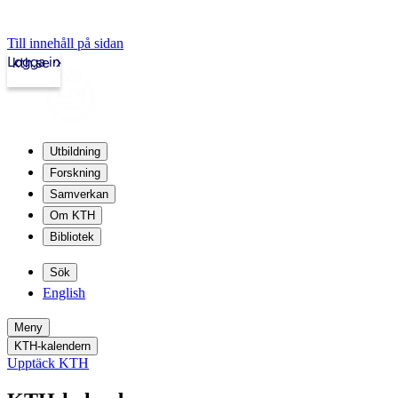
Till innehåll på sidan
Logga in
kth.se
Utbildning
Forskning
Samverkan
Om KTH
Bibliotek
Sök
English
Meny
KTH-kalendern
Upptäck KTH