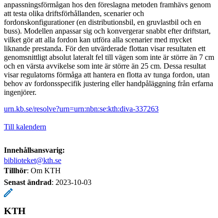
anpassningsförmågan hos den föreslagna metoden framhävs genom
att testa olika driftsförhållanden, scenarier och
fordonskonfigurationer (en distributionsbil, en gruvlastbil och en
buss). Modellen anpassar sig och konvergerar snabbt efter driftstart,
vilket gör att alla fordon kan utföra alla scenarier med mycket
liknande prestanda. För den utvärderade flottan visar resultaten ett
genomsnittligt absolut lateralt fel till vägen som inte är större än 7 cm
och en värsta avvikelse som inte är större än 25 cm. Dessa resultat
visar regulatorns förmåga att hantera en flotta av tunga fordon, utan
behov av fordonsspecifik justering eller handpåläggning från erfarna
ingenjörer.
urn.kb.se/resolve?urn=urn:nbn:se:kth:diva-337263
Till kalendern
Innehållsansvarig:
biblioteket@kth.se
Tillhör
: Om KTH
Senast ändrad
:
2023-10-03
KTH