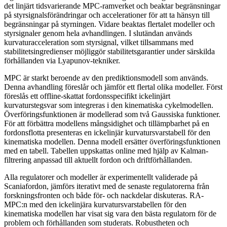
det linjärt tidsvarierande MPC-ramverket och beaktar begränsningar
på styrsignalsförändringar och accelerationer för att ta hänsyn till
begränsningar på styrningen. Vidare beaktas flertalet modeller och
styrsignaler genom hela avhandlingen. I slutändan används
kurvaturacceleration som styrsignal, vilket tillsammans med
stabilitetsingredienser möjliggör stabilitetsgarantier under särskilda
förhållanden via Lyapunov-tekniker.
MPC är starkt beroende av den prediktionsmodell som används.
Denna avhandling föreslår och jämför ett flertal olika modeller. Först
föreslås ett offline-skattat fordonsspecifikt ickelinjärt
kurvaturstegsvar som integreras i den kinematiska cykelmodellen.
Överföringsfunktionen är modellerad som två Gaussiska funktioner.
För att förbättra modellens mångsidighet och tillämpbarhet på en
fordonsflotta presenteras en ickelinjär kurvatursvarstabell för den
kinematiska modellen. Denna modell ersätter överföringsfunktionen
med en tabell. Tabellen uppskattas online med hjälp av Kalman-
filtrering anpassad till aktuellt fordon och driftförhållanden.
Alla regulatorer och modeller är experimentellt validerade på
Scaniafordon, jämförs iterativt med de senaste regulatorerna från
forskningsfronten och både för- och nackdelar diskuteras. RA-
MPC:n med den ickelinjära kurvatursvarstabellen för den
kinematiska modellen har visat sig vara den bästa regulatorn för de
problem och förhållanden som studerats. Robustheten och