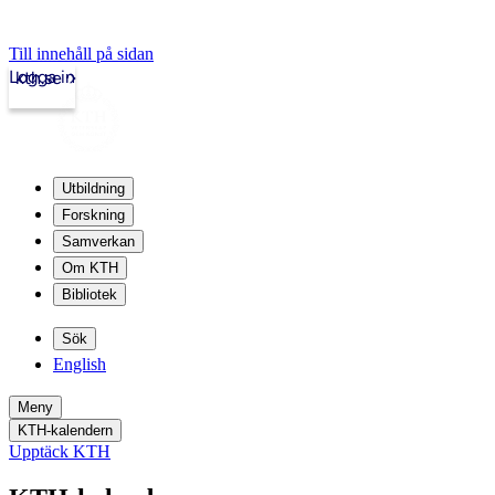
Till innehåll på sidan
Logga in
kth.se
Utbildning
Forskning
Samverkan
Om KTH
Bibliotek
Sök
English
Meny
KTH-kalendern
Upptäck KTH