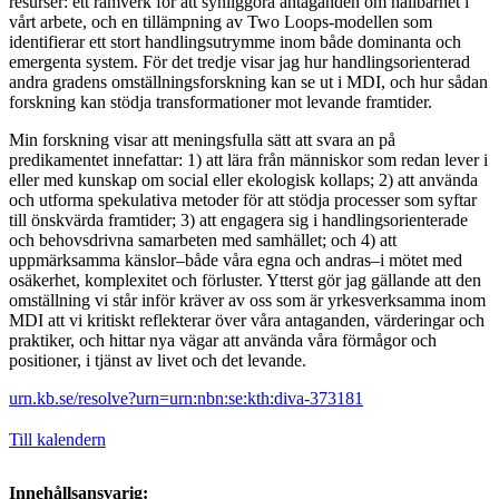
resurser: ett ramverk för att synliggöra antaganden om hållbarhet i
vårt arbete, och en tillämpning av Two Loops-modellen som
identifierar ett stort handlingsutrymme inom både dominanta och
emergenta system. För det tredje visar jag hur handlingsorienterad
andra gradens omställningsforskning kan se ut i MDI, och hur sådan
forskning kan stödja transformationer mot levande framtider.
Min forskning visar att meningsfulla sätt att svara an på
predikamentet innefattar: 1) att lära från människor som redan lever i
eller med kunskap om social eller ekologisk kollaps; 2) att använda
och utforma spekulativa metoder för att stödja processer som syftar
till önskvärda framtider; 3) att engagera sig i handlingsorienterade
och behovsdrivna samarbeten med samhället; och 4) att
uppmärksamma känslor–både våra egna och andras–i mötet med
osäkerhet, komplexitet och förluster. Ytterst gör jag gällande att den
omställning vi står inför kräver av oss som är yrkesverksamma inom
MDI att vi kritiskt reflekterar över våra antaganden, värderingar och
praktiker, och hittar nya vägar att använda våra förmågor och
positioner, i tjänst av livet och det levande.
urn.kb.se/resolve?urn=urn:nbn:se:kth:diva-373181
Till kalendern
Innehållsansvarig: