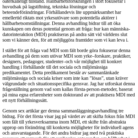
oåterkalleligt tillstånd. Hållbarhetsforskningen i stort fokuserar i
huvudsak på lagstiftning, tekniska lösningar och
beteendeförändringar. Förhållandevis lite uppmärksamhet har
emellertid riktats mot yrkesutövare som potentiella aktörer i
hållbarhetsomställningar. Denna avhandling bidrar till att öka
kunskapen om deras potential genom att fråga: hur kan människa-
datorinteraktion (MDI) praktiseras på andra sätt vid världens slut
som vi känner den, för att möjliggöra framtider som vi kan leva i.
I stället för att fråga vad MDI som fält borde göra fokuserar denna
avhandling på dem som utövar MDI som yrke–forskare, praktiker,
designers, pedagoger, studenter–och vår möjlighet till konkret
handling i förhållande till det sociala och miljömässiga
predikamentet. Detta predikament består av sammanlänkade
miljömässiga och sociala kriser som inte kan ”lösas”, utan kräver
välgrundade och situationsspecifika gensvar. Jag har utforskat denna
frågeställning genom vad som kallas första-person-metoder, baserat
på mina egna erfarenheter som doktorand av att praktisera MDI med
ett nytt förhållningssätt.
Genom sex artiklar ger denna sammanläggningsavhandling tre
bidrag. För det första visar jag på värdet av att skifta fokus från MDI
som fält till yrkesverksamma inom MDI, ett skifte från abstrakta
upprop om förändring till konkreta möjligheter för individuell agens
och ansvarstagande. För det andra bidrar jag med två praktiska