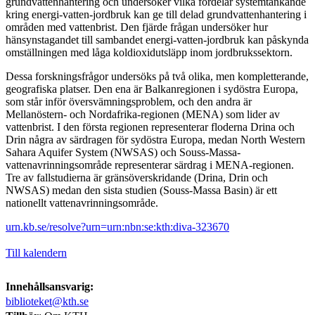
grundvattenhantering och undersöker vilka fördelar systemtänkande
kring energi-vatten-jordbruk kan ge till delad grundvattenhantering i
områden med vattenbrist. Den fjärde frågan undersöker hur
hänsynstagandet till sambandet energi-vatten-jordbruk kan påskynda
omställningen med låga koldioxidutsläpp inom jordbrukssektorn.
Dessa forskningsfrågor undersöks på två olika, men kompletterande,
geografiska platser. Den ena är Balkanregionen i sydöstra Europa,
som står inför översvämningsproblem, och den andra är
Mellanöstern- och Nordafrika-regionen (MENA) som lider av
vattenbrist. I den första regionen representerar floderna Drina och
Drin några av särdragen för sydöstra Europa, medan North Western
Sahara Aquifer System (NWSAS) och Souss-Massa-
vattenavrinningsområde representerar särdrag i MENA-regionen.
Tre av fallstudierna är gränsöverskridande (Drina, Drin och
NWSAS) medan den sista studien (Souss-Massa Basin) är ett
nationellt vattenavrinningsområde.
urn.kb.se/resolve?urn=urn:nbn:se:kth:diva-323670
Till kalendern
Innehållsansvarig:
biblioteket@kth.se