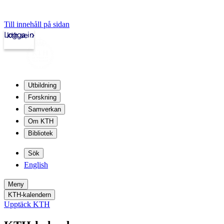
Till innehåll på sidan
Logga in
kth.se
Utbildning
Forskning
Samverkan
Om KTH
Bibliotek
Sök
English
Meny
KTH-kalendern
Upptäck KTH