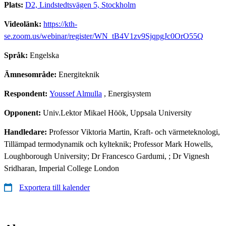
Plats:
D2, Lindstedtsvägen 5, Stockholm
Videolänk:
https://kth-
se.zoom.us/webinar/register/WN_tB4V1zv9SjqpgJc0OrO55Q
Språk:
Engelska
Ämnesområde:
Energiteknik
Respondent:
Youssef Almulla
, Energisystem
Opponent:
Univ.Lektor Mikael Höök, Uppsala University
Handledare:
Professor Viktoria Martin, Kraft- och värmeteknologi,
Tillämpad termodynamik och kylteknik; Professor Mark Howells,
Loughborough University; Dr Francesco Gardumi, ; Dr Vignesh
Sridharan, Imperial College London
Exportera till kalender