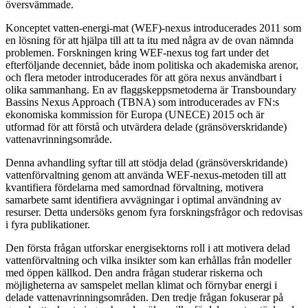
översvämmade.
Konceptet vatten-energi-mat (WEF)-nexus introducerades 2011 som
en lösning för att hjälpa till att ta itu med några av de ovan nämnda
problemen. Forskningen kring WEF-nexus tog fart under det
efterföljande decenniet, både inom politiska och akademiska arenor,
och flera metoder introducerades för att göra nexus användbart i
olika sammanhang. En av flaggskeppsmetoderna är Transboundary
Bassins Nexus Approach (TBNA) som introducerades av FN:s
ekonomiska kommission för Europa (UNECE) 2015 och är
utformad för att förstå och utvärdera delade (gränsöverskridande)
vattenavrinningsområde.
Denna avhandling syftar till att stödja delad (gränsöverskridande)
vattenförvaltning genom att använda WEF-nexus-metoden till att
kvantifiera fördelarna med samordnad förvaltning, motivera
samarbete samt identifiera avvägningar i optimal användning av
resurser. Detta undersöks genom fyra forskningsfrågor och redovisas
i fyra publikationer.
Den första frågan utforskar energisektorns roll i att motivera delad
vattenförvaltning och vilka insikter som kan erhållas från modeller
med öppen källkod. Den andra frågan studerar riskerna och
möjligheterna av samspelet mellan klimat och förnybar energi i
delade vattenavrinningsområden. Den tredje frågan fokuserar på