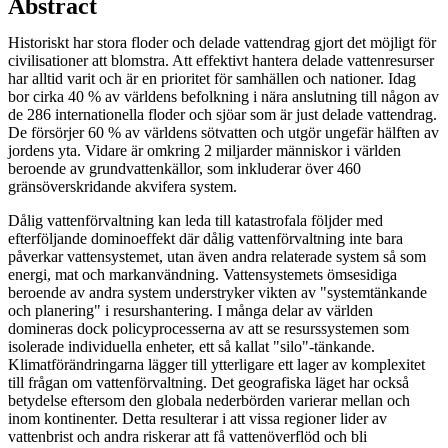
Abstract
Historiskt har stora floder och delade vattendrag gjort det möjligt för
civilisationer att blomstra. Att effektivt hantera delade vattenresurser
har alltid varit och är en prioritet för samhällen och nationer. Idag
bor cirka 40 % av världens befolkning i nära anslutning till någon av
de 286 internationella floder och sjöar som är just delade vattendrag.
De försörjer 60 % av världens sötvatten och utgör ungefär hälften av
jordens yta. Vidare är omkring 2 miljarder människor i världen
beroende av grundvattenkällor, som inkluderar över 460
gränsöverskridande akvifera system.
Dålig vattenförvaltning kan leda till katastrofala följder med
efterföljande dominoeffekt där dålig vattenförvaltning inte bara
påverkar vattensystemet, utan även andra relaterade system så som
energi, mat och markanvändning. Vattensystemets ömsesidiga
beroende av andra system understryker vikten av "systemtänkande
och planering" i resurshantering. I många delar av världen
domineras dock policyprocesserna av att se resurssystemen som
isolerade individuella enheter, ett så kallat "silo"-tänkande.
Klimatförändringarna lägger till ytterligare ett lager av komplexitet
till frågan om vattenförvaltning. Det geografiska läget har också
betydelse eftersom den globala nederbörden varierar mellan och
inom kontinenter. Detta resulterar i att vissa regioner lider av
vattenbrist och andra riskerar att få vattenöverflöd och bli