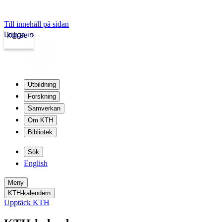
Till innehåll på sidan
Logga in
kth.se
Utbildning
Forskning
Samverkan
Om KTH
Bibliotek
Sök
English
Meny
KTH-kalendern
Upptäck KTH