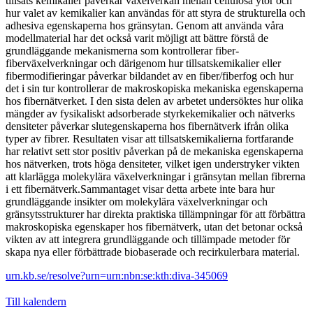
tillsats kemikalier påverkar växelverkan mellan cellulosa ytor och
hur valet av kemikalier kan användas för att styra de strukturella och
adhesiva egenskaperna hos gränsytan. Genom att använda våra
modellmaterial har det också varit möjligt att bättre förstå de
grundläggande mekanismerna som kontrollerar fiber-
fiberväxelverkningar och därigenom hur tillsatskemikalier eller
fibermodifieringar påverkar bildandet av en fiber/fiberfog och hur
det i sin tur kontrollerar de makroskopiska mekaniska egenskaperna
hos fibernätverket. I den sista delen av arbetet undersöktes hur olika
mängder av fysikaliskt adsorberade styrkekemikalier och nätverks
densiteter påverkar slutegenskaperna hos fibernätverk ifrån olika
typer av fibrer. Resultaten visar att tillsatskemikalierna fortfarande
har relativt sett stor positiv påverkan på de mekaniska egenskaperna
hos nätverken, trots höga densiteter, vilket igen understryker vikten
att klarlägga molekylära växelverkningar i gränsytan mellan fibrerna
i ett fibernätverk.Sammantaget visar detta arbete inte bara hur
grundläggande insikter om molekylära växelverkningar och
gränsytsstrukturer har direkta praktiska tillämpningar för att förbättra
makroskopiska egenskaper hos fibernätverk, utan det betonar också
vikten av att integrera grundläggande och tillämpade metoder för
skapa nya eller förbättrade biobaserade och recirkulerbara material.
urn.kb.se/resolve?urn=urn:nbn:se:kth:diva-345069
Till kalendern