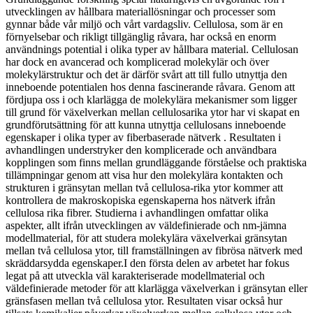
utvecklingen av hållbara materiallösningar och processer som
gynnar både vår miljö och vårt vardagsliv. Cellulosa, som är en
förnyelsebar och rikligt tillgänglig råvara, har också en enorm
användnings potential i olika typer av hållbara material. Cellulosan
har dock en avancerad och komplicerad molekylär och över
molekylärstruktur och det är därför svårt att till fullo utnyttja den
inneboende potentialen hos denna fascinerande råvara. Genom att
fördjupa oss i och klarlägga de molekylära mekanismer som ligger
till grund för växelverkan mellan cellulosarika ytor har vi skapat en
grundförutsättning för att kunna utnyttja cellulosans inneboende
egenskaper i olika typer av fiberbaserade nätverk . Resultaten i
avhandlingen understryker den komplicerade och användbara
kopplingen som finns mellan grundläggande förståelse och praktiska
tillämpningar genom att visa hur den molekylära kontakten och
strukturen i gränsytan mellan två cellulosa-rika ytor kommer att
kontrollera de makroskopiska egenskaperna hos nätverk ifrån
cellulosa rika fibrer. Studierna i avhandlingen omfattar olika
aspekter, allt ifrån utvecklingen av väldefinierade och nm-jämna
modellmaterial, för att studera molekylära växelverkai gränsytan
mellan två cellulosa ytor, till framställningen av fibrösa nätverk med
skräddarsydda egenskaper.I den första delen av arbetet har fokus
legat på att utveckla väl karakteriserade modellmaterial och
väldefinierade metoder för att klarlägga växelverkan i gränsytan eller
gränsfasen mellan två cellulosa ytor. Resultaten visar också hur