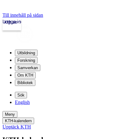
Till innehåll på sidan
Logga in
kth.se
Utbildning
Forskning
Samverkan
Om KTH
Bibliotek
Sök
English
Meny
KTH-kalendern
Upptäck KTH