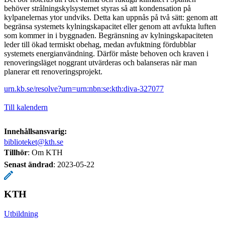
behöver strålningskylsystemet styras så att kondensation på
kylpanelernas ytor undviks. Detta kan uppnås på två sätt: genom att
begränsa systemets kylningskapacitet eller genom att avfukta luften
som kommer in i byggnaden. Begränsning av kylningskapaciteten
leder till ökad termiskt obehag, medan avfuktning fördubblar
systemets energianvändning. Därför måste behoven och kraven i
renoveringsläget noggrant utvärderas och balanseras när man
planerar ett renoveringsprojekt.
urn.kb.se/resolve?urn=urn:nbn:se:kth:diva-327077
Till kalendern
Innehållsansvarig:
biblioteket@kth.se
Tillhör
: Om KTH
Senast ändrad
:
2023-05-22
KTH
Utbildning