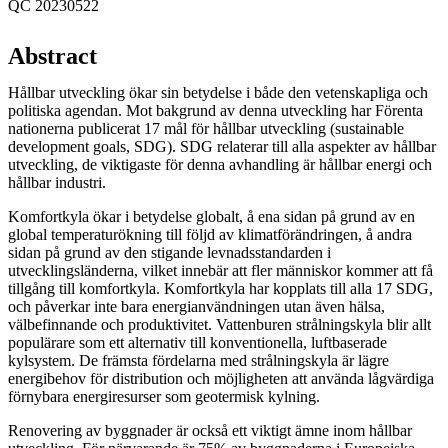
QC 20230522
Abstract
Hållbar utveckling ökar sin betydelse i både den vetenskapliga och
politiska agendan. Mot bakgrund av denna utveckling har Förenta
nationerna publicerat 17 mål för hållbar utveckling (sustainable
development goals, SDG). SDG relaterar till alla aspekter av hållbar
utveckling, de viktigaste för denna avhandling är hållbar energi och
hållbar industri.
Komfortkyla ökar i betydelse globalt, å ena sidan på grund av en
global temperaturökning till följd av klimatförändringen, å andra
sidan på grund av den stigande levnadsstandarden i
utvecklingsländerna, vilket innebär att fler människor kommer att få
tillgång till komfortkyla. Komfortkyla har kopplats till alla 17 SDG,
och påverkar inte bara energianvändningen utan även hälsa,
välbefinnande och produktivitet. Vattenburen strålningskyla blir allt
populärare som ett alternativ till konventionella, luftbaserade
kylsystem. De främsta fördelarna med strålningskyla är lägre
energibehov för distribution och möjligheten att använda lågvärdiga
förnybara energiresurser som geotermisk kylning.
Renovering av byggnader är också ett viktigt ämne inom hållbar