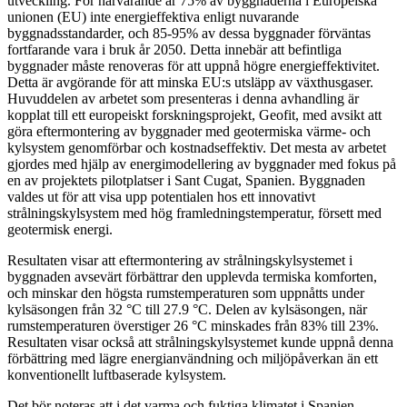
utveckling. För närvarande är 75% av byggnaderna i Europeiska
unionen (EU) inte energieffektiva enligt nuvarande
byggnadsstandarder, och 85-95% av dessa byggnader förväntas
fortfarande vara i bruk år 2050. Detta innebär att befintliga
byggnader måste renoveras för att uppnå högre energieffektivitet.
Detta är avgörande för att minska EU:s utsläpp av växthusgaser.
Huvuddelen av arbetet som presenteras i denna avhandling är
kopplat till ett europeiskt forskningsprojekt, Geofit, med avsikt att
göra eftermontering av byggnader med geotermiska värme- och
kylsystem genomförbar och kostnadseffektiv. Det mesta av arbetet
gjordes med hjälp av energimodellering av byggnader med fokus på
en av projektets pilotplatser i Sant Cugat, Spanien. Byggnaden
valdes ut för att visa upp potentialen hos ett innovativt
strålningskylsystem med hög framledningstemperatur, försett med
geotermisk energi.
Resultaten visar att eftermontering av strålningskylsystemet i
byggnaden avsevärt förbättrar den upplevda termiska komforten,
och minskar den högsta rumstemperaturen som uppnåtts under
kylsäsongen från 32 °C till 27.9 °C. Delen av kylsäsongen, när
rumstemperaturen överstiger 26 °C minskades från 83% till 23%.
Resultaten visar också att strålningskylsystemet kunde uppnå denna
förbättring med lägre energianvändning och miljöpåverkan än ett
konventionellt luftbaserade kylsystem.
Det bör noteras att i det varma och fuktiga klimatet i Spanien