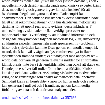
world evidens mellan analytiska metoder (såsom dataanalys och -
modellering) och design (samskapande med kliniska experter kring
data, modellering och generering av kliniska insikter) för att
överkomma begränsningarna med renodlade empiriska
analysmetoder. Den samlade kunskapen av dessa fallstudier ledde
till ett antal rekommendationer kring hur datadrivna metoder ska
designas för att uppnå real-world evidens, dessa inkluderar: i)
undersökning av skillnader mellan verkliga processer och
rapporterad data; ii) verifiering av att inhämtad information och
designade analysmetoder följer en medicinsk logik; iii) involvering
av kliniska experter genom hela analysprocessen; iv) problem i
hälso- och sjukvården kan inte lösas genom en renodlad empirisk
metod, dock kan välavvägda analyser informera nya insikter om
systemet och framtida studier; v) huvudsyftet med analys av real-
world data bör vara att generera relevanta insikter för att förbättra
klinisk praxis, inte bara i det enskilda fallet men också att skapa en
lärandeprocess över fallstudier för att iterativt förbättra klinisk
kunskap och datakvalitetet. Avslutningsvis krävs en medvetenhet
kring de begränsningar som analys av realworld data innefattar.
Samtidigt krävs en konstruktiv vision för hur lärande och evidens
kan genereras i nuläget och i framtiden, genom kontinuerlig
förbättring av data och data-drivna analysmetoder.
urn.kb.se/resolve?urn=urn:nbn:se:kth:diva-357636