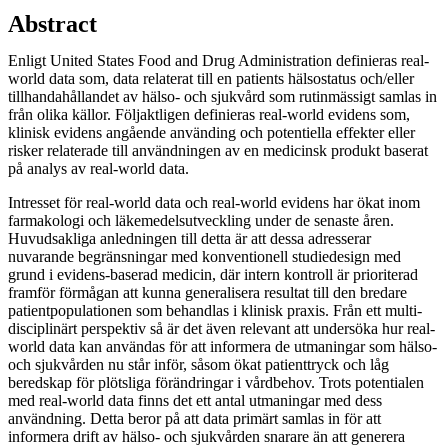
Abstract
Enligt United States Food and Drug Administration definieras real-
world data som, data relaterat till en patients hälsostatus och/eller
tillhandahållandet av hälso- och sjukvård som rutinmässigt samlas in
från olika källor. Följaktligen definieras real-world evidens som,
klinisk evidens angående använding och potentiella effekter eller
risker relaterade till användningen av en medicinsk produkt baserat
på analys av real-world data.
Intresset för real-world data och real-world evidens har ökat inom
farmakologi och läkemedelsutveckling under de senaste åren.
Huvudsakliga anledningen till detta är att dessa adresserar
nuvarande begränsningar med konventionell studiedesign med
grund i evidens-baserad medicin, där intern kontroll är prioriterad
framför förmågan att kunna generalisera resultat till den bredare
patientpopulationen som behandlas i klinisk praxis. Från ett multi-
disciplinärt perspektiv så är det även relevant att undersöka hur real-
world data kan användas för att informera de utmaningar som hälso-
och sjukvården nu står inför, såsom ökat patienttryck och låg
beredskap för plötsliga förändringar i vårdbehov. Trots potentialen
med real-world data finns det ett antal utmaningar med dess
användning. Detta beror på att data primärt samlas in för att
informera drift av hälso- och sjukvården snarare än att generera