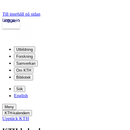
Till innehåll på sidan
Logga in
kth.se
Utbildning
Forskning
Samverkan
Om KTH
Bibliotek
Sök
English
Meny
KTH-kalendern
Upptäck KTH