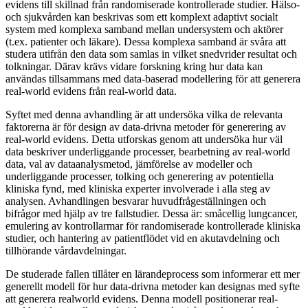
evidens till skillnad från randomiserade kontrollerade studier. Hälso-
och sjukvården kan beskrivas som ett komplext adaptivt socialt
system med komplexa samband mellan undersystem och aktörer
(t.ex. patienter och läkare). Dessa komplexa samband är svåra att
studera utifrån den data som samlas in vilket snedvrider resultat och
tolkningar. Därav krävs vidare forskning kring hur data kan
användas tillsammans med data-baserad modellering för att generera
real-world evidens från real-world data.
Syftet med denna avhandling är att undersöka vilka de relevanta
faktorerna är för design av data-drivna metoder för generering av
real-world evidens. Detta utforskas genom att undersöka hur väl
data beskriver underliggande processer, bearbetning av real-world
data, val av dataanalysmetod, jämförelse av modeller och
underliggande processer, tolking och generering av potentiella
kliniska fynd, med kliniska experter involverade i alla steg av
analysen. Avhandlingen besvarar huvudfrågeställningen och
bifrågor med hjälp av tre fallstudier. Dessa är: småcellig lungcancer,
emulering av kontrollarmar för randomiserade kontrollerade kliniska
studier, och hantering av patientflödet vid en akutavdelning och
tillhörande vårdavdelningar.
De studerade fallen tillåter en lärandeprocess som informerar ett mer
generellt modell för hur data-drivna metoder kan designas med syfte
att generera realworld evidens. Denna modell positionerar real-