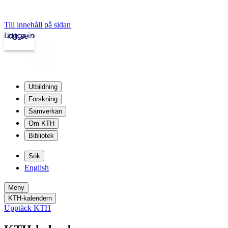
Till innehåll på sidan
Logga in
kth.se
Utbildning
Forskning
Samverkan
Om KTH
Bibliotek
Sök
English
Meny
KTH-kalendern
Upptäck KTH