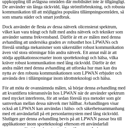
uppkoppling till avlägsna områden där mobilnätet inte är tillgängligt.
De använder sin långa räckvidd, låga strömförbrukning, och robusta
kommunikation till att möjliggöra populära tillämpningsområden, så
som smarta städer och smart jordbruk.
Dock använder de flesta av dessa nätverk olicensierat spektrum,
vilket kan vara trångt och fullt med andra nätverk och tekniker som
använder samma frekvensband. Därför är ett av målen med denna
avhandling att undersöka graden av robusthet hos LPWANs och
föreslå smidiga mekanismer som säkerställer robust kommunikation
även vid stora störningar från andra nätverk. Ett annat mål är att
stödja applikationsscenarier inom sportteknologi och hälsa, vilka
kräver robust kommunikation med lång räckvidd. Därför är det
andra målet med denna avhandling att utforska hur man kan dra
nytta av den robusta kommunikationen som LPWAN erbjuder och
använda den i tillämpningar inom idrottsteknologi och hälsa.
För att möta de ovannämnda målen, så börjar denna avhandling med
att kvantifiera toleransnivån hos LPWAN när de använder spektrum
med mycket interferens, för att sedan föreslå nya metoder som gör
samverkan mellan dessa nätverk mer hållbar. Avhandlingen visar
också att LPWAN kan användas i hälso- och säkerhetssammanhang
med ett användarfall på ett personlarmsystem med lång räckvidd.
Slutligen ger denna avhandling bevis på att LPWAN passar bra till
applikationer inom sportteknologi eftersom ett användarfall