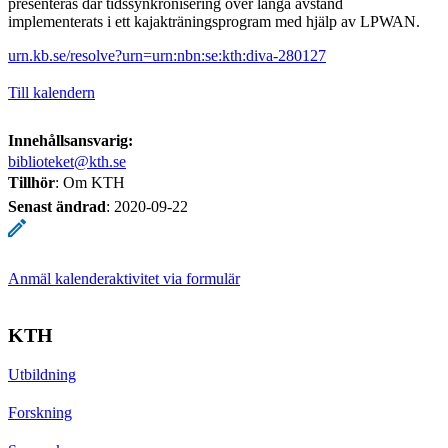
presenteras där tidssynkronisering över långa avstånd
implementerats i ett kajakträningsprogram med hjälp av LPWAN.
urn.kb.se/resolve?urn=urn:nbn:se:kth:diva-280127
Till kalendern
Innehållsansvarig:
biblioteket@kth.se
Tillhör
: Om KTH
Senast ändrad
:
2020-09-22
Anmäl kalenderaktivitet via formulär
KTH
Utbildning
Forskning