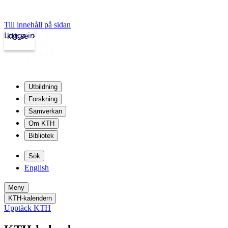
Till innehåll på sidan
Logga in
kth.se
Utbildning
Forskning
Samverkan
Om KTH
Bibliotek
Sök
English
Meny
KTH-kalendern
Upptäck KTH