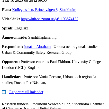
Tid:
To 2025-08-28 kl 09.00
Plats:
Kollegiesalen, Brinellvägen 8, Stockholm
Videolänk:
https://kth-se.zoom.us/j/61193674132
Språk:
Engelska
Ämnesområde:
Samhällsplanering
Respondent:
Jonatan Abraham
, Urbana och regionala studier,
Urban & Community Safety Research Group
Opponent:
Professor emeritus Paul Ekblom, University College
London (UCL), England
Handledare:
Professor Vania Ceccato, Urbana och regionala
studier; Docent Per Näsman,
Exportera till kalender
Research funders: Stockholm Senseable Lab, Stockholm Chamber
of Cimmerce, Newsec, Digital Futures