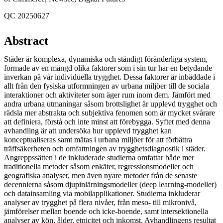
QC 20250627
Abstract
Städer är komplexa, dynamiska och ständigt föränderliga system,
formade av en mängd olika faktorer som i sin tur har en betydande
inverkan på vår individuella trygghet. Dessa faktorer är inbäddade i
allt från den fysiska utformningen av urbana miljöer till de sociala
interaktioner och aktiviteter som äger rum inom dem. Jämfört med
andra urbana utmaningar såsom brottslighet är upplevd trygghet och
rädsla mer abstrakta och subjektiva fenomen som är mycket svårare
att definiera, förstå och inte minst att förebygga. Syftet med denna
avhandling är att undersöka hur upplevd trygghet kan
konceptualiseras samt mätas i urbana miljöer för att förbättra
träffsäkerheten och omfattningen av trygghetsdiagnostik i städer.
Angreppssätten i de inkluderade studierna omfattar både mer
traditionella metoder såsom enkäter, regressionsmodeller och
geografiska analyser, men även nyare metoder från de senaste
decennierna såsom djupinlärningsmodeller (deep learning-modeller)
och datainsamling via mobilapplikationer. Studierna inkluderar
analyser av trygghet på flera nivåer, från meso- till mikronivå,
jämförelser mellan boende och icke-boende, samt intersektionella
analyser av kön, ålder, etnicitet och inkomst. Avhandlingens resultat