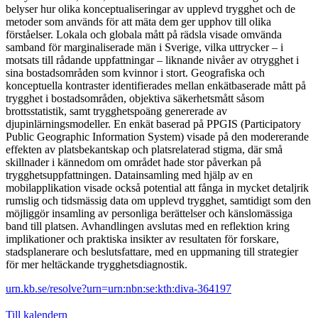
belyser hur olika konceptualiseringar av upplevd trygghet och de
metoder som används för att mäta dem ger upphov till olika
förståelser. Lokala och globala mått på rädsla visade omvända
samband för marginaliserade män i Sverige, vilka uttrycker – i
motsats till rådande uppfattningar – liknande nivåer av otrygghet i
sina bostadsområden som kvinnor i stort. Geografiska och
konceptuella kontraster identifierades mellan enkätbaserade mått på
trygghet i bostadsområden, objektiva säkerhetsmått såsom
brottsstatistik, samt trygghetspoäng genererade av
djupinlärningsmodeller. En enkät baserad på PPGIS (Participatory
Public Geographic Information System) visade på den modererande
effekten av platsbekantskap och platsrelaterad stigma, där små
skillnader i kännedom om området hade stor påverkan på
trygghetsuppfattningen. Datainsamling med hjälp av en
mobilapplikation visade också potential att fånga in mycket detaljrik
rumslig och tidsmässig data om upplevd trygghet, samtidigt som den
möjliggör insamling av personliga berättelser och känslomässiga
band till platsen. Avhandlingen avslutas med en reflektion kring
implikationer och praktiska insikter av resultaten för forskare,
stadsplanerare och beslutsfattare, med en uppmaning till strategier
för mer heltäckande trygghetsdiagnostik.
urn.kb.se/resolve?urn=urn:nbn:se:kth:diva-364197
Till kalendern