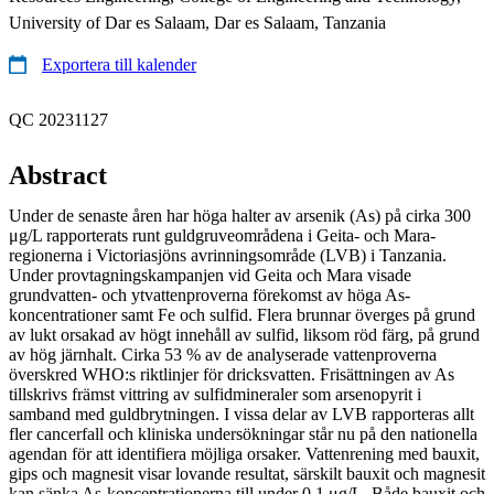
University of Dar es Salaam, Dar es Salaam, Tanzania
Exportera till kalender
QC 20231127
Abstract
Under de senaste åren har höga halter av arsenik (As) på cirka 300
μg/L rapporterats runt guldgruveområdena i Geita- och Mara-
regionerna i Victoriasjöns avrinningsområde (LVB) i Tanzania.
Under provtagningskampanjen vid Geita och Mara visade
grundvatten- och ytvattenproverna förekomst av höga As-
koncentrationer samt Fe och sulfid. Flera brunnar överges på grund
av lukt orsakad av högt innehåll av sulfid, liksom röd färg, på grund
av hög järnhalt. Cirka 53 % av de analyserade vattenproverna
överskred WHO:s riktlinjer för dricksvatten. Frisättningen av As
tillskrivs främst vittring av sulfidmineraler som arsenopyrit i
samband med guldbrytningen. I vissa delar av LVB rapporteras allt
fler cancerfall och kliniska undersökningar står nu på den nationella
agendan för att identifiera möjliga orsaker. Vattenrening med bauxit,
gips och magnesit visar lovande resultat, särskilt bauxit och magnesit
kan sänka As-koncentrationerna till under 0.1 μg/L. Både bauxit och