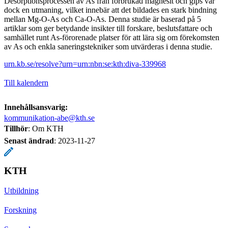
Desorptionsprocessen av As från förbrukad magnesit och gips var
dock en utmaning, vilket innebär att det bildades en stark bindning
mellan Mg-O-As och Ca-O-As. Denna studie är baserad på 5
artiklar som ger betydande insikter till forskare, beslutsfattare och
samhället runt As-förorenade platser för att lära sig om förekomsten
av As och enkla saneringstekniker som utvärderas i denna studie.
urn.kb.se/resolve?urn=urn:nbn:se:kth:diva-339968
Till kalendern
Innehållsansvarig:
kommunikation-abe@kth.se
Tillhör
: Om KTH
Senast ändrad
:
2023-11-27
KTH
Utbildning
Forskning