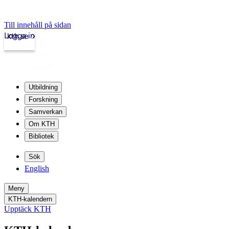
Till innehåll på sidan
Logga in
kth.se
Utbildning
Forskning
Samverkan
Om KTH
Bibliotek
Sök
English
Meny
KTH-kalendern
Upptäck KTH