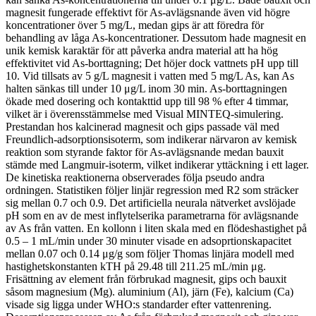
magnesit fungerade effektivt för As-avlägsnande även vid högre
koncentrationer över 5 mg/L, medan gips är att föredra för
behandling av låga As-koncentrationer. Dessutom hade magnesit en
unik kemisk karaktär för att påverka andra material att ha hög
effektivitet vid As-borttagning; Det höjer dock vattnets pH upp till
10. Vid tillsats av 5 g/L magnesit i vatten med 5 mg/L As, kan As
halten sänkas till under 10 μg/L inom 30 min. As-borttagningen
ökade med dosering och kontakttid upp till 98 % efter 4 timmar,
vilket är i överensstämmelse med Visual MINTEQ-simulering.
Prestandan hos kalcinerad magnesit och gips passade väl med
Freundlich-adsorptionsisoterm, som indikerar närvaron av kemisk
reaktion som styrande faktor för As-avlägsnande medan bauxit
stämde med Langmuir-isoterm, vilket indikerar yttäckning i ett lager.
De kinetiska reaktionerna observerades följa pseudo andra
ordningen. Statistiken följer linjär regression med R2 som sträcker
sig mellan 0.7 och 0.9. Det artificiella neurala nätverket avslöjade
pH som en av de mest inflytelserika parametrarna för avlägsnande
av As från vatten. En kollonn i liten skala med en flödeshastighet på
0.5 – 1 mL/min under 30 minuter visade en adsoprtionskapacitet
mellan 0.07 och 0.14 μg/g som följer Thomas linjära modell med
hastighetskonstanten kTH på 29.48 till 211.25 mL/min μg.
Frisättning av element från förbrukad magnesit, gips och bauxit
såsom magnesium (Mg). aluminium (Al), järn (Fe), kalcium (Ca)
visade sig ligga under WHO:s standarder efter vattenrening.