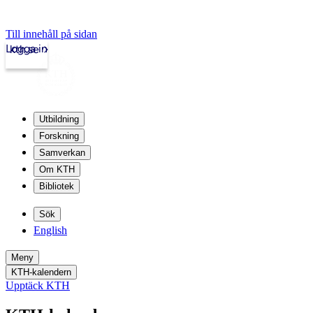
Till innehåll på sidan
Logga in
kth.se
Utbildning
Forskning
Samverkan
Om KTH
Bibliotek
Sök
English
Meny
KTH-kalendern
Upptäck KTH