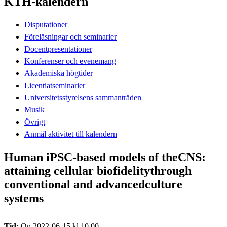
KTH-kalendern
Disputationer
Föreläsningar och seminarier
Docentpresentationer
Konferenser och evenemang
Akademiska högtider
Licentiatseminarier
Universitetsstyrelsens sammanträden
Musik
Övrigt
Anmäl aktivitet till kalendern
Human iPSC-based models of theCNS:
attaining cellular biofidelitythrough
conventional and advancedculture
systems
Tid:
On 2022-06-15 kl 10.00