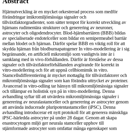
Abstract
Hjärnutveckling är en mycket orkestrerad process som medför
förändringar imikromiljömässiga signaler och
tillväxtfaktorgradienter, som sätter tempot för korrekt utveckling av
hjärnans rudimentära strukturer och generering av neuroner,
astrocyter och oligodendrocyter. Blod-hjärnbarriären (BBB) bildas
av specialiserade endotelceller som bildar en semipermeabel barriär
mellan blodet och hjärnan. Därför spelar BBB en viktig roll för att
skydda hjärnan från blodburnapatogener In vitro-modellering är i sig
begränsande, en artificiell mikromiljö som vanligtvis inte är i
samklang med in vivo-förhållanden. Därför är förståelse av dessa
signaler och tillväxtfaktorförhållanden avgörande för korrekt in
vitro-modellering och för att uppnå cellbiomimik in vitro.
Stamcellsdifferentiering är mycket mottaglig för tillväxtfaktorer och
mikromiljömässiga signaler som kan förändra uttrycket av proteiner.
Avancerad in vitro-odling tar hänsyn till mikromiljömässiga signaler
och tillämpar en holistisk syn på in vitro-modellering. Denna
avhandling syftar till att utvärdera mikromiljömässiga signaler i
generering av neuralastamceller och generering av astrocyter genom
att använda inducerade pluripotentastamceller (iPSC). Denna
avhandling introducerar ett nytt protokoll för att generera mänskliga
iPSC-härledda astrocyter på under 28 dagar. Genom att skapa
enastrocytogen miljö ger neurala stamceller upphov till
stjärnformade astrocyter som omfattar många egenskaper som