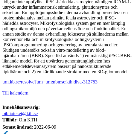
tidigare inte uppfyllts i iPSC-härledda astrocyter, nämligen ICAM-1-
uttryck under inflammatorisk stimulering, glutationsyntes och
sekretion. En uppföljningsstudie i denna avhandling presenterar en
proteomiskanalys mellan primära fetala astrocyter och iPSC-
härledda astrocyter. Mikrofysiologiska system ger en mer lämplig
odlingsmikromiljö och påverkar cellens öde och funktionalitet. En
annan studie av denna avhandling fokuserar på skillnaderna mellan
konventionella-och mikrofysiologiska odlingssystem i
iPSComprogrammering och generering av neurala stamceller.
Slutligen undersöks ocksåin vitro-modellering av blod-
hjärnbarriären (BBB). Specifikt används 1) en mänsklig iPSC-BBB-
liknande modell för att utvärdera genomträngligheten hos
ettläkemedelsleveranssystem baserat på nanostrukturerade
lipidbärare och 2) en kärlliknande struktur med en 3D-gliommodell.
urn.kb.se/resolve?urn=urn:nbn:se:kth:diva-312753
Till kalendern
Innehållsansvarig:
biblioteket@kth.se
Tillhör
: Om KTH
Senast ändrad
:
2022-06-09