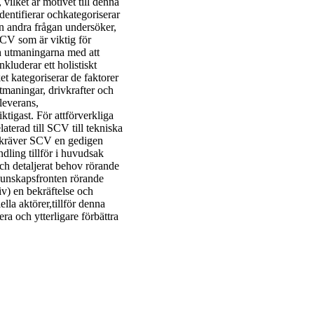
vilket är motivet till denna
entifierar ochkategoriserar
n andra frågan undersöker,
SCV som är viktig för
ch utmaningarna med att
kluderar ett holistiskt
t kategoriserar de faktorer
tmaningar, drivkrafter och
leverans,
ktigast. För attförverkliga
aterad till SCV till tekniska
ck kräver SCV en gedigen
ling tillför i huvudsak
och detaljerat behov rörande
kunskapsfronten rörande
v) en bekräftelse och
lla aktörer,tillför denna
ra och ytterligare förbättra