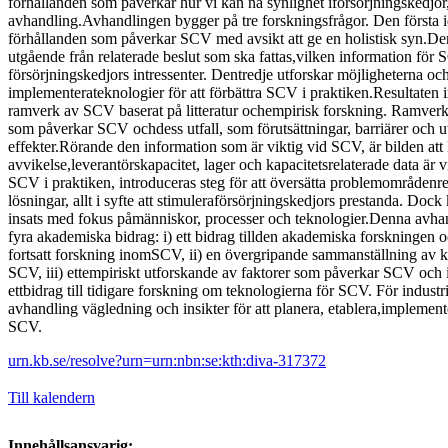
förhållanden som påverkar hur vi kan nå synlighet iförsörjningskedjor, 
avhandling.Avhandlingen bygger på tre forskningsfrågor. Den första id
förhållanden som påverkar SCV med avsikt att ge en holistisk syn.De
utgående från relaterade beslut som ska fattas,vilken information för 
försörjningskedjors intressenter. Dentredje utforskar möjligheterna o
implementerateknologier för att förbättra SCV i praktiken.Resultaten in
ramverk av SCV baserat på litteratur ochempirisk forskning. Ramverke
som påverkar SCV ochdess utfall, som förutsättningar, barriärer och u
effekter.Rörande den information som är viktig vid SCV, är bilden att 
avvikelse,leverantörskapacitet, lager och kapacitetsrelaterade data är vi
SCV i praktiken, introduceras steg för att översätta problemområdenrel
lösningar, allt i syfte att stimuleraförsörjningskedjors prestanda. Do
insats med fokus påmänniskor, processer och teknologier.Denna avhand
fyra akademiska bidrag: i) ett bidrag tillden akademiska forskningen 
fortsatt forskning inomSCV, ii) en övergripande sammanställning av 
SCV, iii) ettempiriskt utforskande av faktorer som påverkar SCV och i
ettbidrag till tidigare forskning om teknologierna för SCV. För industrie
avhandling vägledning och insikter för att planera, etablera,implemente
SCV.
urn.kb.se/resolve?urn=urn:nbn:se:kth:diva-317372
Till kalendern
Innehållsansvarig: