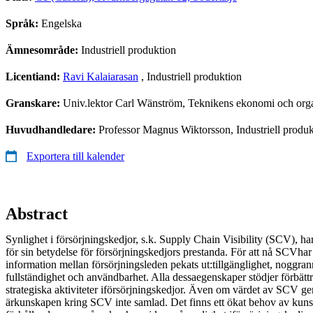
Språk:
Engelska
Ämnesområde:
Industriell produktion
Licentiand:
Ravi Kalaiarasan
, Industriell produktion
Granskare:
Univ.lektor Carl Wänström, Teknikens ekonomi och orga
Huvudhandledare:
Professor Magnus Wiktorsson, Industriell produk
Exportera till kalender
Abstract
Synlighet i försörjningskedjor, s.k. Supply Chain Visibility (SCV), 
för sin betydelse för försörjningskedjors prestanda. För att nå SCVha
information mellan försörjningsleden pekats ut:tillgänglighet, noggrann
fullständighet och användbarhet. Alla dessaegenskaper stödjer förbätt
strategiska aktiviteter iförsörjningskedjor. Även om värdet av SCV gene
ärkunskapen kring SCV inte samlad. Det finns ett ökat behov av kun