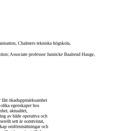
nisation, Chalmers tekniska högskola,
tion; Associate professor Jannicke Baalsrud Hauge,
har fått ökaduppmärksamhet
r olika egenskaper hos
het, aktualitet,
ring av både operativa och
rellt sett är oomtvistat,
skap omförutsättningar och