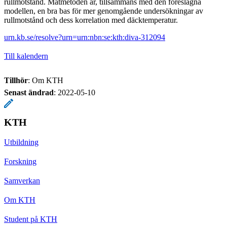
rullmotstånd. Mätmetoden är, tillsammans med den föreslagna
modellen, en bra bas för mer genomgående undersökningar av
rullmotstånd och dess korrelation med däcktemperatur.
urn.kb.se/resolve?urn=urn:nbn:se:kth:diva-312094
Till kalendern
Tillhör
: Om KTH
Senast ändrad
:
2022-05-10
KTH
Utbildning
Forskning
Samverkan
Om KTH
Student på KTH