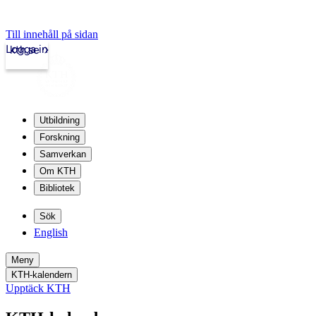
Till innehåll på sidan
Logga in
kth.se
Utbildning
Forskning
Samverkan
Om KTH
Bibliotek
Sök
English
Meny
KTH-kalendern
Upptäck KTH