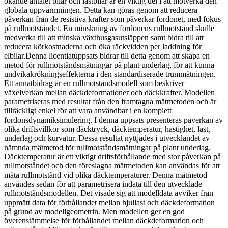
ökande antalet bilar och lastbilar är en viktig del i att motverka den
globala uppvärmningen. Detta kan göras genom att reducera
påverkan från de resistiva krafter som påverkar fordonet, med fokus
på rullmotståndet. En minskning av fordonens rullmotstånd skulle
medverka till att minska växthusgasutsläppen samt bidra till att
reducera körkostnaderna och öka räckvidden per laddning för
elbilar.Denna licentiatuppsats bidrar till detta genom att skapa en
metod för rullmotståndsmätningar på plant underlag, för att kunna
undvikakrökningseffekterna i den standardiserade trummätningen.
Ett annatbidrag är en rullmotståndsmodell som beskriver
växelverkan mellan däckdeformationer och däckkrafter. Modellen
parametriseras med resultat från den framtagna mätmetoden och är
tillräckligt enkel för att vara användbar i en komplett
fordonsdynamiksimulering. I denna uppsats presenteras påverkan av
olika driftsvillkor som däcktryck, däcktemperatur, hastighet, last,
underlag och kurvatur. Dessa resultat nyttjades i utvecklandet av
nämnda mätmetod för rullmotståndsmätningar på plant underlag.
Däcktemperatur är ett viktigt driftsförhållande med stor påverkan på
rullmotståndet och den föreslagna mätmetoden kan användas för att
mäta rullmotstånd vid olika däcktemperaturer. Denna mätmetod
användes sedan för att parametrisera indata till den utvecklade
rullmotståndsmodellen. Det visade sig att modelldata avviker från
uppmätt data för förhållandet mellan hjullast och däckdeformation
på grund av modellgeometrin. Men modellen ger en god
överenstämmelse för förhållandet mellan däckdeformation och