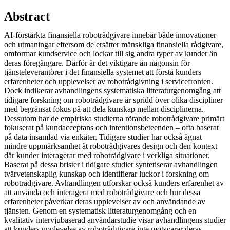
Abstract
AI-förstärkta finansiella robotrådgivare innebär både innovationer
och utmaningar eftersom de ersätter mänskliga finansiella rådgivare,
omformar kundservice och lockar till sig andra typer av kunder än
deras föregångare. Därför är det viktigare än någonsin för
tjänsteleverantörer i det finansiella systemet att förstå kunders
erfarenheter och upplevelser av robotrådgivning i servicefronten.
Dock indikerar avhandlingens systematiska litteraturgenomgång att
tidigare forskning om robotrådgivare är spridd över olika discipliner
med begränsat fokus på att dela kunskap mellan disciplinerna.
Dessutom har de empiriska studierna rörande robotrådgivare primärt
fokuserat på kundacceptans och intentionsbeteenden – ofta baserat
på data insamlad via enkäter. Tidigare studier har också ägnat
mindre uppmärksamhet åt robotrådgivares design och den kontext
där kunder interagerar med robotrådgivare i verkliga situationer.
Baserat på dessa brister i tidigare studier syntetiserar avhandlingen
tvärvetenskaplig kunskap och identifierar luckor i forskning om
robotrådgivare. Avhandlingen utforskar också kunders erfarenhet av
att använda och interagera med robotrådgivare och hur dessa
erfarenheter påverkar deras upplevelser av och användande av
tjänsten. Genom en systematisk litteraturgenomgång och en
kvalitativ intervjubaserad användarstudie visar avhandlingens studier
att kunders upplevelse av robotrådgivare inte motsvarar deras