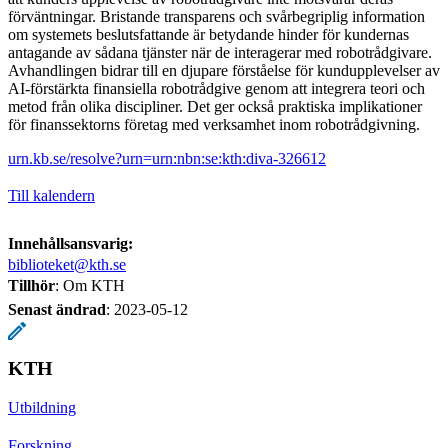
förväntningar. Bristande transparens och svårbegriplig information
om systemets beslutsfattande är betydande hinder för kundernas
antagande av sådana tjänster när de interagerar med robotrådgivare.
Avhandlingen bidrar till en djupare förståelse för kundupplevelser av
AI-förstärkta finansiella robotrådgive genom att integrera teori och
metod från olika discipliner. Det ger också praktiska implikationer
för finanssektorns företag med verksamhet inom robotrådgivning.
urn.kb.se/resolve?urn=urn:nbn:se:kth:diva-326612
Till kalendern
Innehållsansvarig:
biblioteket@kth.se
Tillhör
: Om KTH
Senast ändrad
:
2023-05-12
KTH
Utbildning
Forskning