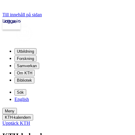
Till innehåll på sidan
Logga in
kth.se
Utbildning
Forskning
Samverkan
Om KTH
Bibliotek
Sök
English
Meny
KTH-kalendern
Upptäck KTH