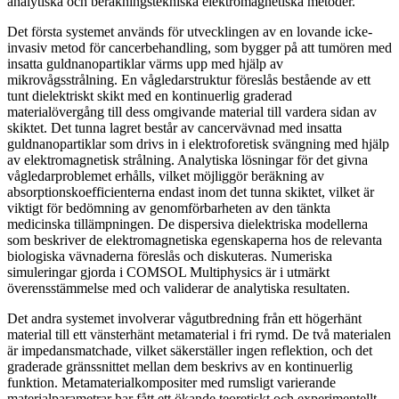
analytiska och beräkningstekniska elektromagnetiska metoder.
Det första systemet används för utvecklingen av en lovande icke-
invasiv metod för cancerbehandling, som bygger på att tumören med
insatta guldnanopartiklar värms upp med hjälp av
mikrovågsstrålning. En vågledarstruktur föreslås bestående av ett
tunt dielektriskt skikt med en kontinuerlig graderad
materialövergång till dess omgivande material till vardera sidan av
skiktet. Det tunna lagret består av cancervävnad med insatta
guldnanopartiklar som drivs in i elektroforetisk svängning med hjälp
av elektromagnetisk strålning. Analytiska lösningar för det givna
vågledarproblemet erhålls, vilket möjliggör beräkning av
absorptionskoefficienterna endast inom det tunna skiktet, vilket är
viktigt för bedömning av genomförbarheten av den tänkta
medicinska tillämpningen. De dispersiva dielektriska modellerna
som beskriver de elektromagnetiska egenskaperna hos de relevanta
biologiska vävnaderna föreslås och diskuteras. Numeriska
simuleringar gjorda i COMSOL Multiphysics är i utmärkt
överensstämmelse med och validerar de analytiska resultaten.
Det andra systemet involverar vågutbredning från ett högerhänt
material till ett vänsterhänt metamaterial i fri rymd. De två materialen
är impedansmatchade, vilket säkerställer ingen reflektion, och det
graderade gränssnittet mellan dem beskrivs av en kontinuerlig
funktion. Metamaterialkompositer med rumsligt varierande
materialparametrar har fått ett ökande teoretiskt och experimentellt