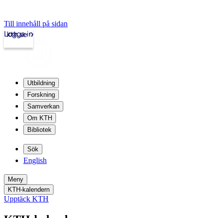
Till innehåll på sidan
Logga in
kth.se
Utbildning
Forskning
Samverkan
Om KTH
Bibliotek
Sök
English
Meny
KTH-kalendern
Upptäck KTH