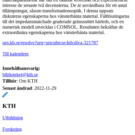
intresse de senaste två decennierna. De är användbara för ett antal
tillämpningar, såsom transformationsoptik. I denna uppsats
diskuteras egenskaperna hos vänsterhänta material. Fältlösningarna
till det impedansmatchade graderade gränssnittet härleds, och en
numerisk modell utvecklas i COMSOL. Resultaten bekräftar de
extraordinära egenskaperna hos vänsterhänta material.
urn.kb.se/resolve?urn=urn:nbn:se:kth:diva-321787
Till kalendern
Innehållsansvarig:
biblioteket@kth.se
Tillhör
: Om KTH
Senast ändrad
:
2022-11-29
KTH
Utbildning
Forskning