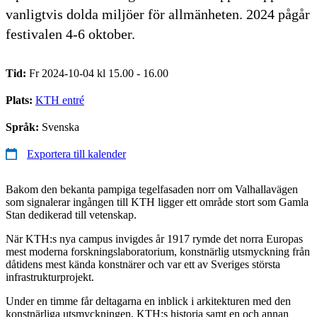
vanligtvis dolda miljöer för allmänheten. 2024 pågår
festivalen 4-6 oktober.
Tid:
Fr 2024-10-04 kl 15.00 - 16.00
Plats:
KTH entré
Språk:
Svenska
Exportera till kalender
Bakom den bekanta pampiga tegelfasaden norr om Valhallavägen
som signalerar ingången till KTH ligger ett område stort som Gamla
Stan dedikerad till vetenskap.
När KTH:s nya campus invigdes år 1917 rymde det norra Europas
mest moderna forskningslaboratorium, konstnärlig utsmyckning från
dåtidens mest kända konstnärer och var ett av Sveriges största
infrastrukturprojekt.
Under en timme får deltagarna en inblick i arkitekturen med den
konstnärliga utsmyckningen, KTH:s historia samt en och annan