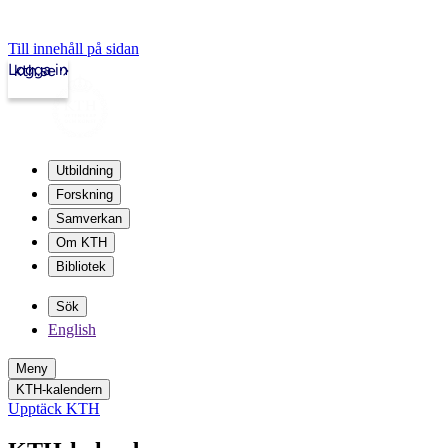
Till innehåll på sidan
Logga in
kth.se
Utbildning
Forskning
Samverkan
Om KTH
Bibliotek
Sök
English
Meny
KTH-kalendern
Upptäck KTH