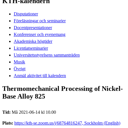
KTH-kalendern
Disputationer
Föreläsningar och seminarier
Docentpresentationer
Konferenser och evenemang
Akademiska högtider
Licentiatseminarier
Universitetsstyrelsens sammanträden
Musik
Övrigt
Anmäl aktivitet till kalendern
Thermomechanical Processing of Nickel-
Base Alloy 825
Tid:
Må 2021-06-14 kl 10.00
Plats:
https://kth-se.zoom.us/j/68764816247, Sockholm (English)