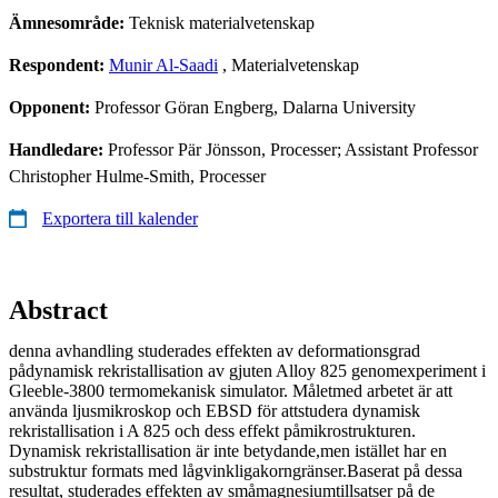
Ämnesområde:
Teknisk materialvetenskap
Respondent:
Munir Al-Saadi
, Materialvetenskap
Opponent:
Professor Göran Engberg, Dalarna University
Handledare:
Professor Pär Jönsson, Processer; Assistant Professor
Christopher Hulme-Smith, Processer
Exportera till kalender
Abstract
denna avhandling studerades effekten av deformationsgrad
pådynamisk rekristallisation av gjuten Alloy 825 genomexperiment i
Gleeble-3800 termomekanisk simulator. Måletmed arbetet är att
använda ljusmikroskop och EBSD för attstudera dynamisk
rekristallisation i A 825 och dess effekt påmikrostrukturen.
Dynamisk rekristallisation är inte betydande,men istället har en
substruktur formats med lågvinkligakorngränser.Baserat på dessa
resultat, studerades effekten av småmagnesiumtillsatser på de