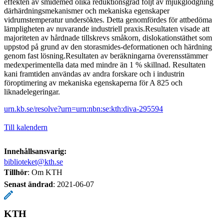
effekten av smidemed olika reduktionsgrad följt av mjukglödgning
därhärdningsmekanismer och mekaniska egenskaper
vidrumstemperatur undersöktes. Detta genomfördes för attbedöma
lämpligheten av nuvarande industriell praxis.Resultaten visade att
majoriteten av hårdnade tillskrevs småkorn, dislokationstäthet som
uppstod på grund av den storasmides-deformationen och härdning
genom fast lösning.Resultaten av beräkningarna överensstämmer
medexperimentella data med mindre än 1 % skillnad. Resultaten
kani framtiden användas av andra forskare och i industrin
föroptimering av mekaniska egenskaperna för A 825 och
liknadelegeringar.
urn.kb.se/resolve?urn=urn:nbn:se:kth:diva-295594
Till kalendern
Innehållsansvarig:
biblioteket@kth.se
Tillhör
: Om KTH
Senast ändrad
:
2021-06-07
KTH