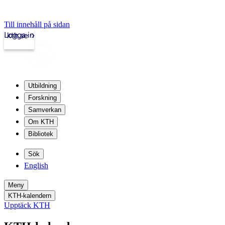
Till innehåll på sidan
Logga in
kth.se
Utbildning
Forskning
Samverkan
Om KTH
Bibliotek
Sök
English
Meny
KTH-kalendern
Upptäck KTH