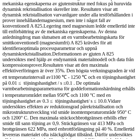
mekaniska egenskaperna av gjutenstruktur med fokus på huruvida
dynamisk rekristallisation skereller inte. Resultaten visar att
dynamisk rekristallisation varvanligare under alla testförhållanden i
prover innehållandemagnesium, men inte i något fall av
konventionell A 825.Legering med magnesium ledde emellertid inte
till enförbättring av de mekaniska egenskaperna. Av denna
anledningdrog man slutsatsen att en varmbearbetningskarta för
smittkonventionell (magnesiumfri) A 825 krävdes för att
identifieraoptimala processparametrar och uppnå
dynamiskrekristallisation.Deformationen av gjuten A 825
undersöktes med hjälp av endynamisk materialmodell och data från
kompressionsprover.Resultaten visar att den maximala
effektöverföringen är över 35%. Den högsta verkningsgraden är vid
ett temperaturintervall av1100 ℃ - 1250 ℃ och en töjningshastighet
på 0.01 ≤ töjningshastighet / s ≤0.1 . De optimala
varmbearbetningsparametrarna för goddeformationshärdning erhålls
i temperaturområdet mellan 950℃ och 1100 °C med en
töjningshastighet av 0.3 ≤ töjningshastighet/ s ≤ 10.0.Vidare
undersöktes effekten av reduktionsgrad pårekristallisation och
mikrostrukturutveckling vid smide inomtemperaturområde 950° C
och 1200° C. Den maximala sträckochbrottgränsen erhölls efter
smide till sann töjning av 0,9. Sträckgränsen var 413 MPa och
brottgränsen 622 MPa, med enbrottförlängning på 40 %. Emellertid
levereras materialet ofta isläckglödgat tillstånd. Därför undersöktes