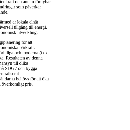
ttenkraft och annan förnybar
rändringar som påverkar
ande.
därmed är lokala elnät
rsell tillgång till energi.
konomisk utveckling.
iplanering för att
ekonomiska bärkraft.
rlitliga och moderna (t.ex.
ga. Resultaten av denna
änsyn till olika
uppnå SDG7 och bygga
ntraliserat
vändarna behövs för att öka
l överkomligt pris.