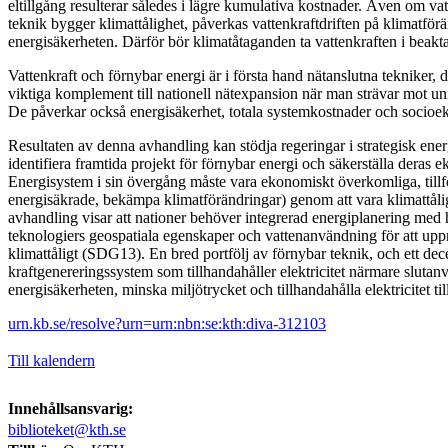
eltillgång resulterar således i lägre kumulativa kostnader. Även om va
teknik bygger klimattålighet, påverkas vattenkraftdriften på klimatfö
energisäkerheten. Därför bör klimatåtaganden ta vattenkraften i beakt
Vattenkraft och förnybar energi är i första hand nätanslutna tekniker, 
viktiga komplement till nationell nätexpansion när man strävar mot unive
De påverkar också energisäkerhet, totala systemkostnader och socioe
Resultaten av denna avhandling kan stödja regeringar i strategisk energ
identifiera framtida projekt för förnybar energi och säkerställa deras 
Energisystem i sin övergång måste vara ekonomiskt överkomliga, tillfö
energisäkrade, bekämpa klimatförändringar) genom att vara klimattåli
avhandling visar att nationer behöver integrerad energiplanering med h
teknologiers geospatiala egenskaper och vattenanvändning för att 
klimattåligt (SDG13). En bred portfölj av förnybar teknik, och ett dece
kraftgenereringssystem som tillhandahåller elektricitet närmare slutan
energisäkerheten, minska miljötrycket och tillhandahålla elektricitet til
urn.kb.se/resolve?urn=urn:nbn:se:kth:diva-312103
Till kalendern
Innehållsansvarig:
biblioteket@kth.se