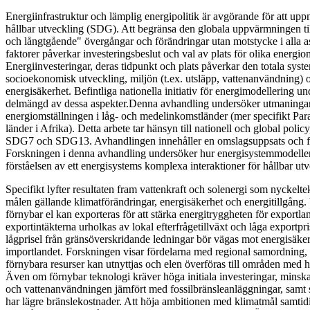
Energiinfrastruktur och lämplig energipolitik är avgörande för att upp
hållbar utveckling (SDG). Att begränsa den globala uppvärmningen ti
och långtgående" övergångar och förändringar utan motstycke i alla as
faktorer påverkar investeringsbeslut och val av plats för olika energi
Energiinvesteringar, deras tidpunkt och plats påverkar den totala sys
socioekonomisk utveckling, miljön (t.ex. utsläpp, vattenanvändning) 
energisäkerhet. Befintliga nationella initiativ för energimodellering u
delmängd av dessa aspekter.Denna avhandling undersöker utmaning
energiomställningen i låg- och medelinkomstländer (mer specifikt Par
länder i Afrika). Detta arbete tar hänsyn till nationell och global poli
SDG7 och SDG13. Avhandlingen innehåller en omslagsuppsats och fyr
Forskningen i denna avhandling undersöker hur energisystemmodeller k
förståelsen av ett energisystems komplexa interaktioner för hållbar utv
Specifikt lyfter resultaten fram vattenkraft och solenergi som nyckelte
målen gällande klimatförändringar, energisäkerhet och energitillgång.
förnybar el kan exporteras för att stärka energitryggheten för exportlan
exportintäkterna urholkas av lokal efterfrågetillväxt och låga exportpr
lågprisel från gränsöverskridande ledningar bör vägas mot energisäke
importlandet. Forskningen visar fördelarna med regional samordning,
förnybara resurser kan utnyttjas och elen överföras till områden med h
Även om förnybar teknologi kräver höga initiala investeringar, minsk
och vattenanvändningen jämfört med fossilbränsleanläggningar, samt sk
har lägre bränslekostnader. Att höja ambitionen med klimatmål samti