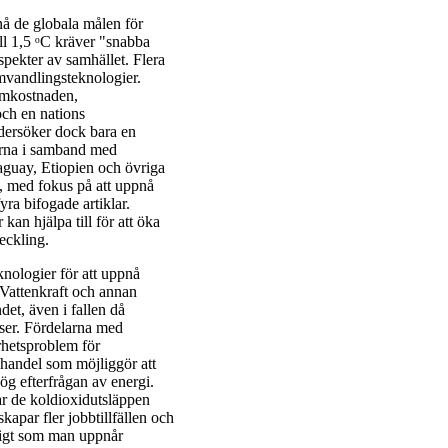
nå de globala målen för
ll 1,5 ᵒC kräver "snabba
pekter av samhället. Flera
omvandlingsteknologier.
temkostnaden,
och en nations
ndersöker dock bara en
arna i samband med
aguay, Etiopien och övriga
cy, med fokus på att uppnå
a bifogade artiklar.
an hjälpa till för att öka
eckling.
knologier för att uppnå
 Vattenkraft och annan
det, även i fallen då
iser. Fördelarna med
rhetsproblem för
 handel som möjliggör att
ög efterfrågan av energi.
ar de koldioxidutsläppen
apar fler jobbtillfällen och
digt som man uppnår