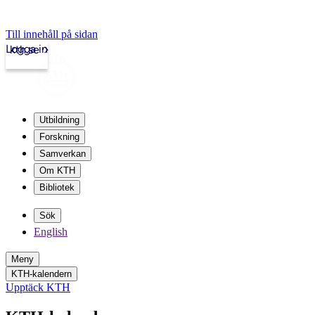
Till innehåll på sidan
Logga in
kth.se
Utbildning
Forskning
Samverkan
Om KTH
Bibliotek
Sök
English
Meny
KTH-kalendern
Upptäck KTH