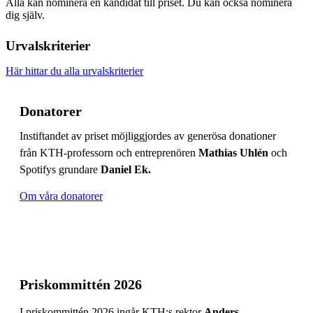
Alla kan nominera en kandidat till priset. Du kan också nominera
dig själv.
Urvalskriterier
Här hittar du alla urvalskriterier
Donatorer
Instiftandet av priset möjliggjordes av generösa donationer
från KTH-professorn och entreprenören
Mathias Uhlén
och
Spotifys grundare
Daniel Ek.
Om våra donatorer
Priskommittén 2026
I priskommittén 2026 ingår KTH:s rektor
Anders