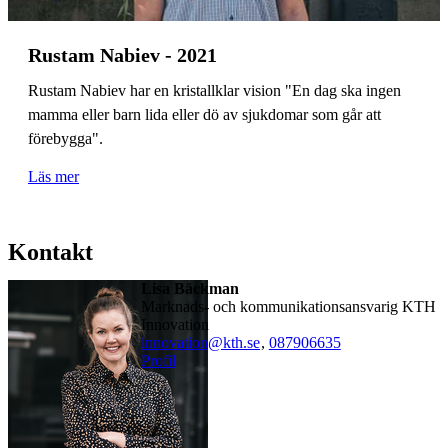
Rustam Nabiev - 2021
Rustam Nabiev har en kristallklar vision "En dag ska ingen
mamma eller barn lida eller dö av sjukdomar som går att
förebygga".
Läs mer
Kontakt
Lisa Bäckman
Marknads- och kommunikationsansvarig KTH
Innovation
innovation@kth.se
,
08790
6635
Profil