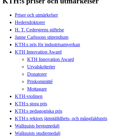
KTH:s priser och utmärkelser
Priser och utmärkelser
Hedersdoktorer
H. T. Cedergrens stiftelse
Janne Carlssons stipendium
KTH:s pris för industrisamverkan
KTH Innovation Award
KTH Innovation Award
Urvalskriterier
Donatorer
Priskommitté
Mottagare
KTH-violinen
KTH:s stora pris
KTH:s pedagogiska pris
KTH:s rektors jämställdhets- och mångfaldspris
Wallquists bergsmedalj
Wallquists studiemedalj