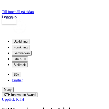
Till innehåll på sidan
Logga in
kth.se
Utbildning
Forskning
Samverkan
Om KTH
Bibliotek
Sök
English
Meny
KTH Innovation Award
Upptäck KTH