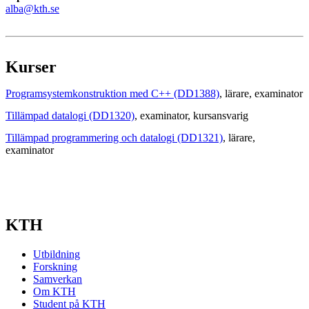
alba@kth.se
Kurser
Programsystemkonstruktion med C++ (DD1388)
, lärare
, examinator
Tillämpad datalogi (DD1320)
, examinator
, kursansvarig
Tillämpad programmering och datalogi (DD1321)
, lärare
,
examinator
KTH
Utbildning
Forskning
Samverkan
Om KTH
Student på KTH