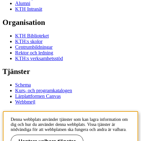
Alumni
KTH Intranät
Organisation
KTH Biblioteket
KTH:s skolor
Centrumbildningar
Rektor och ledning
KTH:s verksamhetsstöd
Tjänster
Schema
Kurs- och programkatalogen
Lärplattformen Canvas
Webbmejl
Kontakt
Denna webbplats använder tjänster som kan lagra information om
dig och hur du använder denna webbplats. Vissa tjänster är
KTH
nödvändiga för att webbplatsen ska fungera och andra är valbara.
100 44 Stockholm
+46 8 790 60 00