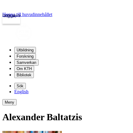
Hoppa till huvudinnehållet
Logga in
kth.se
Utbildning
Forskning
Samverkan
Om KTH
Bibliotek
Sök
English
Meny
Alexander Baltatzis