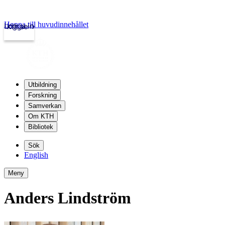
Hoppa till huvudinnehållet
Logga in
kth.se
Utbildning
Forskning
Samverkan
Om KTH
Bibliotek
Sök
English
Meny
Anders Lindström