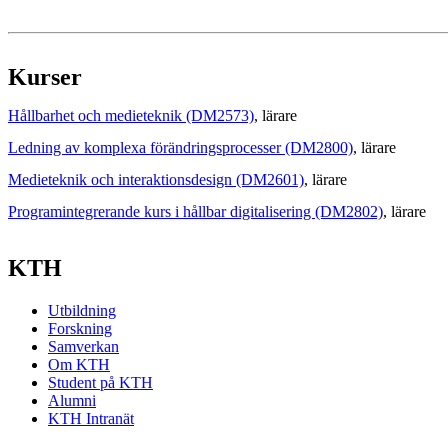
Kurser
Hållbarhet och medieteknik (DM2573)
, lärare
Ledning av komplexa förändringsprocesser (DM2800)
, lärare
Medieteknik och interaktionsdesign (DM2601)
, lärare
Programintegrerande kurs i hållbar digitalisering (DM2802)
, lärare
KTH
Utbildning
Forskning
Samverkan
Om KTH
Student på KTH
Alumni
KTH Intranät