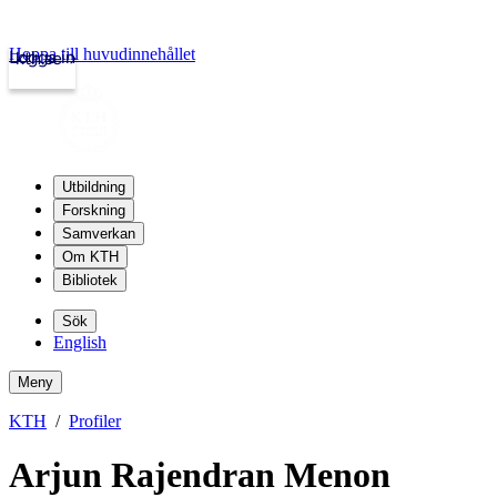
Hoppa till huvudinnehållet
Logga in
kth.se
Utbildning
Forskning
Samverkan
Om KTH
Bibliotek
Sök
English
Meny
KTH
Profiler
Arjun Rajendran Menon