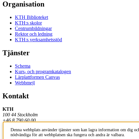
Organisation
KTH Biblioteket
KTH:s skolor
Centrumbildningar
Rektor och ledning
KTH:s verksamhetsstöd
Tjänster
Schema
Kurs- och programkatalogen
Lärplattformen Canvas
Webbmejl
Kontakt
KTH
100 44 Stockholm
+46 8 790 60 00
Denna webbplats använder tjänster som kan lagra information om dig och
Kontakta KTH
nödvändiga för att webbplatsen ska fungera och andra är valbara.
Jobba på KTH