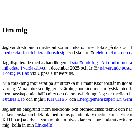
Om mig
Jag var doktorand i medierad kommunikation med fokus på data och hål
medieteknik och interaktionsdesign
vid skolan för
elektroteknik och 
Jag disputerade med avhandlingen "
Dataförankring : Att omformuler
miljödata i vardagslive
t" i december 2025 och är för
närvarande postdo
Ecologies Lab
vid Uppsala universitet.
Min forskning fokuserar på att utforska hur människor förstår miljödata
vardag. Mina intressen ligger i skärningspunkten mellan fysisk interak
meningsskapande, hållbarhet och datoranvändning. Jag var medlem i
Futures Lab
och ingår i
KITCHEN
och
Energigemenskaper: En Gem
Jag har en bakgrund inom elektronik och biomedicinsk teknik och har 
datavetenskap och teknik med fokus på interaktiv medieteknik. Före 
KTH har jag arbetat som mjukvaruutvecklare och användarutvecklare
mig, kolla in min
LinkedIn
!