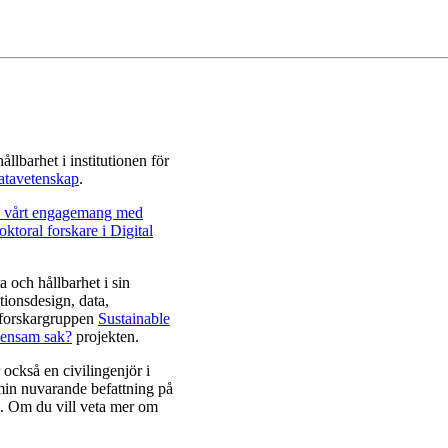
lbarhet i institutionen för
datavetenskap
.
a vårt engagemang med
ktoral forskare i Digital
 och hållbarhet i sin
tionsdesign, data,
 forskargruppen
Sustainable
ensam sak?
projekten.
också en civilingenjör i
min nuvarande befattning på
. Om du vill veta mer om