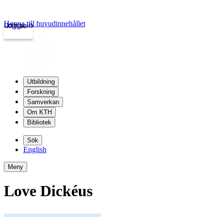
Hoppa till huvudinnehållet
Logga in
kth.se
Utbildning
Forskning
Samverkan
Om KTH
Bibliotek
Sök
English
Meny
Love Dickéus