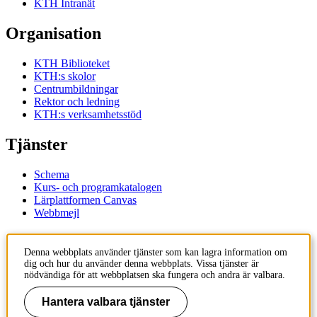
KTH Intranät
Organisation
KTH Biblioteket
KTH:s skolor
Centrumbildningar
Rektor och ledning
KTH:s verksamhetsstöd
Tjänster
Schema
Kurs- och programkatalogen
Lärplattformen Canvas
Webbmejl
Kontakt
Denna webbplats använder tjänster som kan lagra information om
dig och hur du använder denna webbplats. Vissa tjänster är
KTH
nödvändiga för att webbplatsen ska fungera och andra är valbara.
100 44 Stockholm
+46 8 790 60 00
Hantera valbara tjänster