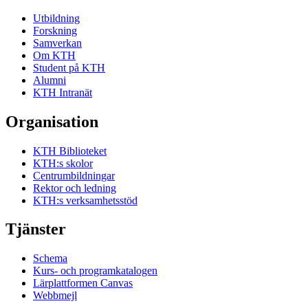
Utbildning
Forskning
Samverkan
Om KTH
Student på KTH
Alumni
KTH Intranät
Organisation
KTH Biblioteket
KTH:s skolor
Centrumbildningar
Rektor och ledning
KTH:s verksamhetsstöd
Tjänster
Schema
Kurs- och programkatalogen
Lärplattformen Canvas
Webbmejl