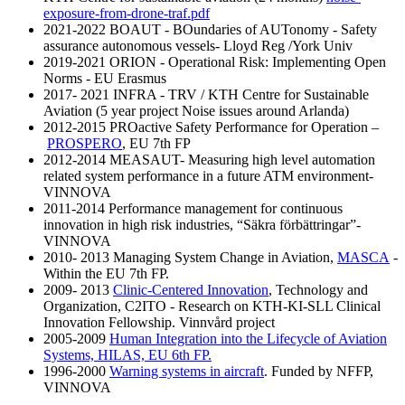
exposure-from-drone-traf.pdf
2021-2022 BOAUT - BOundaries of AUTonomy - Safety
assurance autonomous vessels- Lloyd Reg /York Univ
2019-2021 ORION - Operational Risk: Implementing Open
Norms - EU Erasmus
2017- 2021 INFRA - TRV / KTH Centre for Sustainable
Aviation (5 year project Noise issues around Arlanda)
2012-2015 PROactive Safety Performance for Operation –
PROSPERO
, EU 7th FP
2012-2014 MEASAUT- Measuring high level automation
related system performance in a future ATM environment-
VINNOVA
2011-2014 Performance management for continuous
innovation in high risk industries, “Säkra förbättringar”-
VINNOVA
2010- 2013 Managing System Change in Aviation,
MASCA
-
Within the EU 7th FP.
2009- 2013
Clinic-Centered Innovation
, Technology and
Organization, C2ITO - Research on KTH-KI-SLL Clinical
Innovation Fellowship. Vinnvård project
2005-2009
Human Integration into the Lifecycle of Aviation
Systems, HILAS, EU 6th FP.
1996-2000
Warning systems in aircraft
. Funded by NFFP,
VINNOVA