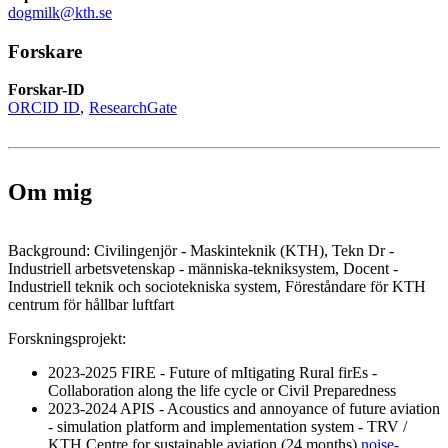
dogmilk@kth.se
Forskare
Forskar-ID
ORCID ID
ResearchGate
Om mig
Background: Civilingenjör - Maskinteknik (KTH), Tekn Dr -
Industriell arbetsvetenskap - människa-tekniksystem, Docent -
Industriell teknik och sociotekniska system, Föreståndare för KTH
centrum för hållbar luftfart
Forskningsprojekt:
2023-2025 FIRE - Future of mItigating Rural firEs -
Collaboration along the life cycle or Civil Preparedness
2023-2024 APIS - Acoustics and annoyance of future aviation
- simulation platform and implementation system - TRV /
KTH Centre for sustainable aviation (24 months)
noise-