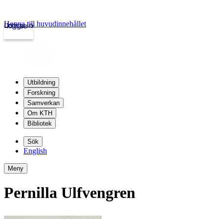
Hoppa till huvudinnehållet
Logga in
kth.se
Utbildning
Forskning
Samverkan
Om KTH
Bibliotek
Sök
English
Meny
Pernilla Ulfvengren