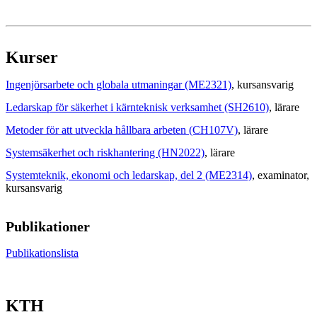
Kurser
Ingenjörsarbete och globala utmaningar (ME2321)
, kursansvarig
Ledarskap för säkerhet i kärnteknisk verksamhet (SH2610)
, lärare
Metoder för att utveckla hållbara arbeten (CH107V)
, lärare
Systemsäkerhet och riskhantering (HN2022)
, lärare
Systemteknik, ekonomi och ledarskap, del 2 (ME2314)
, examinator
,
kursansvarig
Publikationer
Publikationslista
KTH