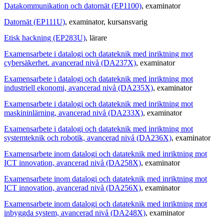
Datakommunikation och datornät (EP1100)
, examinator
Datornät (EP111U)
, examinator
, kursansvarig
Etisk hackning (EP283U)
, lärare
Examensarbete i datalogi och datateknik med inriktning mot
cybersäkerhet. avancerad nivå (DA237X)
, examinator
Examensarbete i datalogi och datateknik med inriktning mot
industriell ekonomi, avancerad nivå (DA235X)
, examinator
Examensarbete i datalogi och datateknik med inriktning mot
maskininlärning, avancerad nivå (DA233X)
, examinator
Examensarbete i datalogi och datateknik med inriktning mot
systemteknik och robotik, avancerad nivå (DA236X)
, examinator
Examensarbete inom datalogi och datateknik med inriktning mot
ICT innovation, avancerad nivå (DA258X)
, examinator
Examensarbete inom datalogi och datateknik med inriktning mot
ICT innovation, avancerad nivå (DA256X)
, examinator
Examensarbete inom datalogi och datateknik med inriktning mot
inbyggda system, avancerad nivå (DA248X)
, examinator